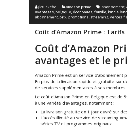
jlcruckebe
amazon prime
abonnement
,
avantages
,
belgique
,
économies
,
famille
,
kindle lend
abonnement
,
prix
,
promotions
,
streaming
,
ventes fl
Coût d’Amazon Prime : Tarifs
Coût d’Amazon Pri
avantages et le pri
Amazon Prime est un service d’abonnement p
En plus de la livraison rapide et gratuite sur
de services supplémentaires à ses membres.
Le coût d’Amazon Prime en Belgique est de 5
à une variété d’avantages, notamment :
La livraison gratuite en 1 jour ouvré sur des 
L’accès illimité au service de streaming Am
séries TV et programmes originaux.