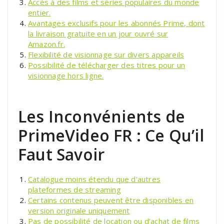
Accès à des films et séries populaires du monde
entier.
Avantages exclusifs pour les abonnés Prime, dont
la livraison gratuite en un jour ouvré sur
Amazon.fr.
Flexibilité de visionnage sur divers appareils
Possibilité de télécharger des titres pour un
visionnage hors ligne.
Les Inconvénients de
PrimeVideo FR : Ce Qu’il
Faut Savoir
Catalogue moins étendu que d’autres
plateformes de streaming
Certains contenus peuvent être disponibles en
version originale uniquement
Pas de possibilité de location ou d’achat de films