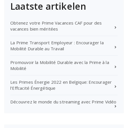
Laatste artikelen
Obtenez votre Prime Vacances CAF pour des
vacances bien méritées
La Prime Transport Employeur : Encourager la
Mobilité Durable au Travail
Promouvoir la Mobilité Durable avec la Prime à la
Mobilité
Les Primes Énergie 2022 en Belgique: Encourager
l’Effcacité Énergétique
Découvrez le monde du streaming avec Prime Vidéo