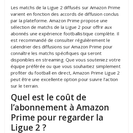
Les matchs de la Ligue 2 diffusés sur Amazon Prime
varient en fonction des accords de diffusion conclus
par la plateforme. Amazon Prime propose une
sélection de matchs de la Ligue 2 pour offrir aux
abonnés une expérience footballistique complète. Il
est recommandé de consulter régulièrement le
calendrier des diffusions sur Amazon Prime pour
connaître les matchs spécifiques qui seront
disponibles en streaming. Que vous souteniez votre
équipe préférée ou que vous souhaitiez simplement
profiter du football en direct, Amazon Prime Ligue 2
peut être une excellente option pour suivre l’action
sur le terrain.
Quel est le coût de
l’abonnement à Amazon
Prime pour regarder la
Ligue 2 ?