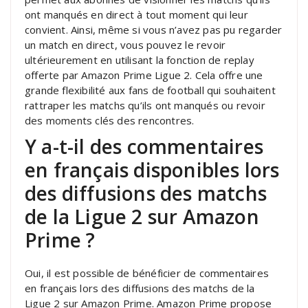
ont manqués en direct à tout moment qui leur
convient. Ainsi, même si vous n’avez pas pu regarder
un match en direct, vous pouvez le revoir
ultérieurement en utilisant la fonction de replay
offerte par Amazon Prime Ligue 2. Cela offre une
grande flexibilité aux fans de football qui souhaitent
rattraper les matchs qu’ils ont manqués ou revoir
des moments clés des rencontres.
Y a-t-il des commentaires
en français disponibles lors
des diffusions des matchs
de la Ligue 2 sur Amazon
Prime ?
Oui, il est possible de bénéficier de commentaires
en français lors des diffusions des matchs de la
Ligue 2 sur Amazon Prime. Amazon Prime propose