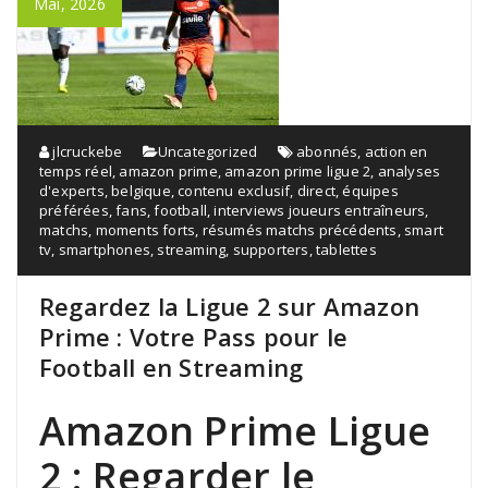
Mai, 2026
jlcruckebe
Uncategorized
abonnés
,
action en
temps réel
,
amazon prime
,
amazon prime ligue 2
,
analyses
d'experts
,
belgique
,
contenu exclusif
,
direct
,
équipes
préférées
,
fans
,
football
,
interviews joueurs entraîneurs
,
matchs
,
moments forts
,
résumés matchs précédents
,
smart
tv
,
smartphones
,
streaming
,
supporters
,
tablettes
Regardez la Ligue 2 sur Amazon
Prime : Votre Pass pour le
Football en Streaming
Amazon Prime Ligue
2 : Regarder le