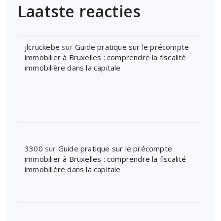
Laatste reacties
jlcruckebe
sur
Guide pratique sur le précompte
immobilier à Bruxelles : comprendre la fiscalité
immobilière dans la capitale
3300
sur
Guide pratique sur le précompte
immobilier à Bruxelles : comprendre la fiscalité
immobilière dans la capitale