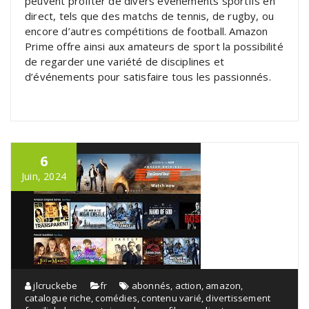
peuvent profiter de divers événements sportifs en
direct, tels que des matchs de tennis, de rugby, ou
encore d’autres compétitions de football. Amazon
Prime offre ainsi aux amateurs de sport la possibilité
de regarder une variété de disciplines et
d’événements pour satisfaire tous les passionnés.
6
Juin, 2024
jlcruckebe
fr
abonnés
,
action
,
amazon
,
catalogue riche
,
comédies
,
contenu varié
,
divertissement