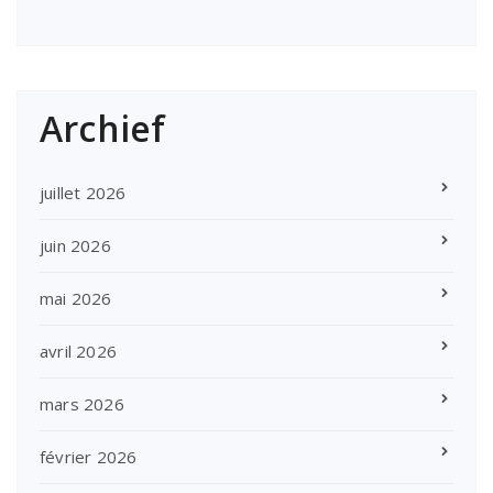
Archief
juillet 2026
juin 2026
mai 2026
avril 2026
mars 2026
février 2026