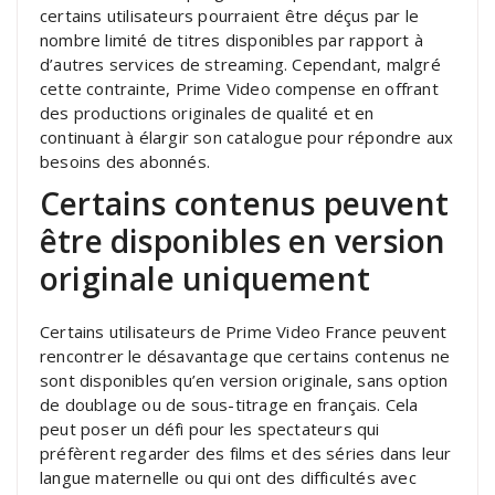
certains utilisateurs pourraient être déçus par le
nombre limité de titres disponibles par rapport à
d’autres services de streaming. Cependant, malgré
cette contrainte, Prime Video compense en offrant
des productions originales de qualité et en
continuant à élargir son catalogue pour répondre aux
besoins des abonnés.
Certains contenus peuvent
être disponibles en version
originale uniquement
Certains utilisateurs de Prime Video France peuvent
rencontrer le désavantage que certains contenus ne
sont disponibles qu’en version originale, sans option
de doublage ou de sous-titrage en français. Cela
peut poser un défi pour les spectateurs qui
préfèrent regarder des films et des séries dans leur
langue maternelle ou qui ont des difficultés avec