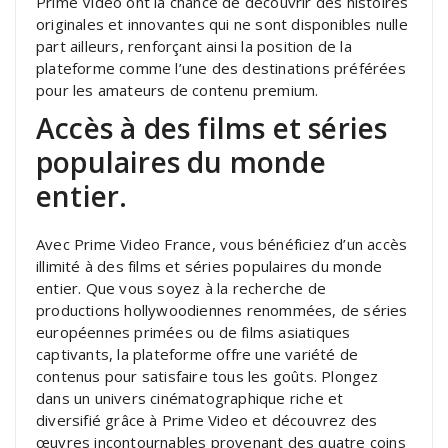
Prime Video ont la chance de découvrir des histoires
originales et innovantes qui ne sont disponibles nulle
part ailleurs, renforçant ainsi la position de la
plateforme comme l’une des destinations préférées
pour les amateurs de contenu premium.
Accès à des films et séries
populaires du monde
entier.
Avec Prime Video France, vous bénéficiez d’un accès
illimité à des films et séries populaires du monde
entier. Que vous soyez à la recherche de
productions hollywoodiennes renommées, de séries
européennes primées ou de films asiatiques
captivants, la plateforme offre une variété de
contenus pour satisfaire tous les goûts. Plongez
dans un univers cinématographique riche et
diversifié grâce à Prime Video et découvrez des
œuvres incontournables provenant des quatre coins