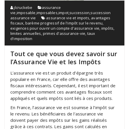
jlcruckebe
assurance
vie
,
imposable
,
imposables
,
impot
,
succession
,
succession
assurance vie
assurance vie et impots
,
avantages
fiscaux
,
barème progressif de l'impôt sur le revenu
,
exigences pour ouvrir un compte d'assurance vie
,
impôts
,
limites annuelles
,
primes d'assurance-vie
,
taux
d'imposition
Tout ce que vous devez savoir sur
l’Assurance Vie et les Impôts
L’assurance vie est un produit d’épargne très
populaire en France, car elle offre des avantages
fiscaux intéressants. Cependant, il est important de
comprendre comment ces avantages fiscaux sont
appliqués et quels impôts sont liés à ces produits.
En France, l’assurance vie est soumise à l’impôt sur
le revenu. Les bénéficiaires de l’assurance vie
doivent payer des impôts sur les gains réalisés
grâce à ces contrats. Les gains sont calculés en