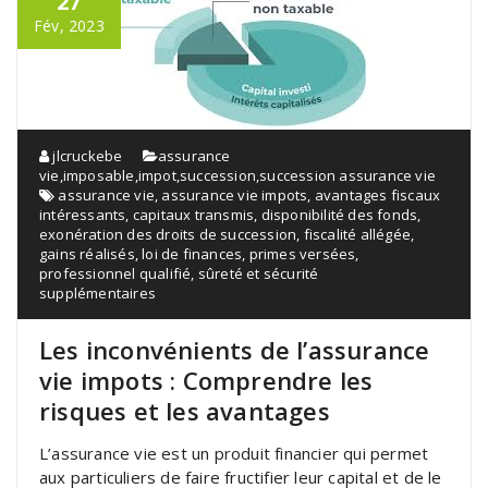
27
Fév, 2023
jlcruckebe
assurance
vie
,
imposable
,
impot
,
succession
,
succession assurance vie
assurance vie
,
assurance vie impots
,
avantages fiscaux
intéressants
,
capitaux transmis
,
disponibilité des fonds
,
exonération des droits de succession
,
fiscalité allégée
,
gains réalisés
,
loi de finances
,
primes versées
,
professionnel qualifié
,
sûreté et sécurité
supplémentaires
Les inconvénients de l’assurance
vie impots : Comprendre les
risques et les avantages
L’assurance vie est un produit financier qui permet
aux particuliers de faire fructifier leur capital et de le