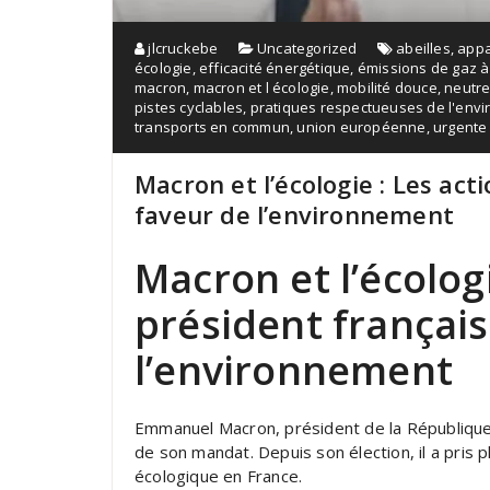
jlcruckebe
Uncategorized
abeilles
,
appa
écologie
,
efficacité énergétique
,
émissions de gaz à
macron
,
macron et l écologie
,
mobilité douce
,
neutre
pistes cyclables
,
pratiques respectueuses de l'env
transports en commun
,
union européenne
,
urgente 
Macron et l’écologie : Les act
faveur de l’environnement
Macron et l’écologi
président français
l’environnement
Emmanuel Macron, président de la République f
de son mandat. Depuis son élection, il a pris 
écologique en France.