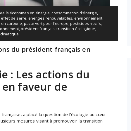
reils économes en énergie
,
consommation d'énergie
,
 effet de serre
,
énergies renouvelables
,
environnement
,
 en carbone
,
pacte vert pour l'europe
,
pesticides nocifs
,
ironnement
,
président français
,
transition écologique
,
climatique
ions du président français en
e : Les actions du
 en faveur de
rançaise, a placé la question de l’écologie au cœur
plusieurs mesures visant à promouvoir la transition