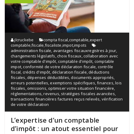
jlcruckebe
compta fiscal
,
comptable
,
expert
comptable
,
fiscale
,
fiscaliste
,
impot
,
impots
administration fiscale
,
avantages fiscauxregistres à jour
,
changements législatifs
,
choix fiscaux
,
collaboration avec
votre comptable d'impôt
,
comptable d'impôt
,
comptable
impot
,
conformité de votre déclaration fiscale
,
contrôle
fiscal
,
crédits d'impôt
,
déclaration fiscale
,
déductions
fiscales
,
dépenses déductibles
,
documents appropriés
,
erreurs potentielles
,
exemptions spécifiques
,
finances
,
lois
fiscales
,
omissions
,
optimiser votre situation financière
,
réglementations
,
revenus
,
stratégies fiscales avancées
,
transactions financières factures reçus relevés
,
vérification
de votre déclaration
L’expertise d’un comptable
d’impôt : un atout essentiel pour