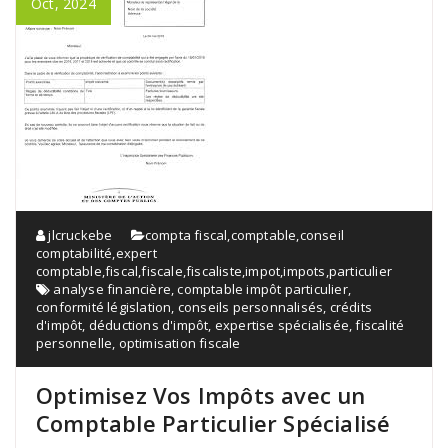
Oct, 2024
jlcruckebe
compta fiscal
,
comptable
,
conseil
comptabilité
,
expert
comptable
,
fiscal
,
fiscale
,
fiscaliste
,
impot
,
impots
,
particulier
analyse financière
,
comptable impôt particulier
,
conformité législation
,
conseils personnalisés
,
crédits
d'impôt
,
déductions d'impôt
,
expertise spécialisée
,
fiscalité
personnelle
,
optimisation fiscale
Optimisez Vos Impôts avec un
Comptable Particulier Spécialisé