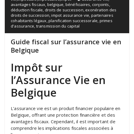
avantages fiscaux
,
belgique
,
bénéficiaires
,
conjoints
,
déduction fiscale
,
droits de succession
,
exonération des
droits de succession
,
impot assurance vie
,
partenaires
cohabitants légaux
,
planification successorale
,
primes
d'assurance
,
transmission du capital
Guide fiscal sur l’assurance vie en
Belgique
Impôt sur
l’Assurance Vie en
Belgique
L’assurance vie est un produit financier populaire en
Belgique, offrant une protection financière et des
avantages fiscaux. Cependant, il est important de
comprendre les implications fiscales associées à