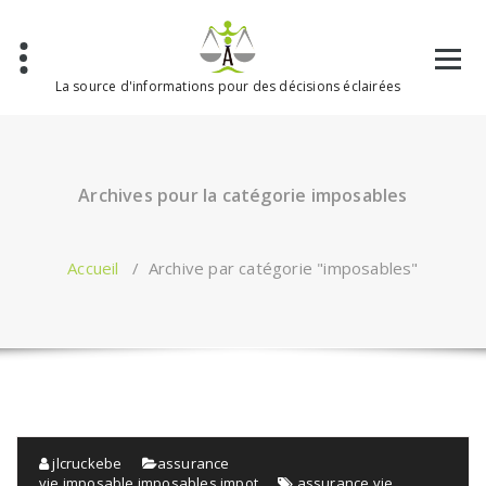
Aller
au
contenu
La source d'informations pour des décisions éclairées
Archives pour la catégorie imposables
Accueil
/
Archive par catégorie "imposables"
jlcruckebe
assurance
vie
,
imposable
,
imposables
,
impot
assurance vie
,