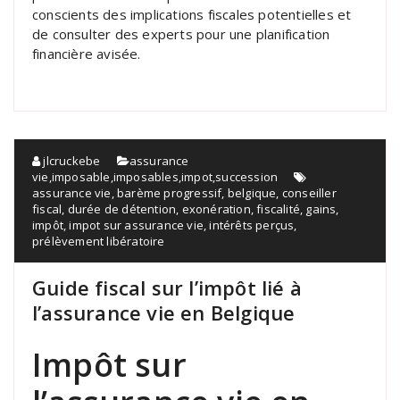
conscients des implications fiscales potentielles et
de consulter des experts pour une planification
financière avisée.
jlcruckebe
assurance
vie
,
imposable
,
imposables
,
impot
,
succession
assurance vie
,
barème progressif
,
belgique
,
conseiller
fiscal
,
durée de détention
,
exonération
,
fiscalité
,
gains
,
impôt
,
impot sur assurance vie
,
intérêts perçus
,
prélèvement libératoire
Guide fiscal sur l’impôt lié à
l’assurance vie en Belgique
Impôt sur