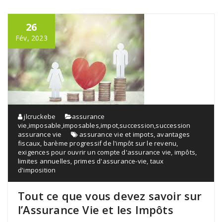
26
Fév, 2023
jlcruckebe
assurance
vie
,
imposable
,
imposables
,
impot
,
succession
,
succession
assurance vie
assurance vie et impots
,
avantages
fiscaux
,
barème progressif de l'impôt sur le revenu
,
exigences pour ouvrir un compte d'assurance vie
,
impôts
,
limites annuelles
,
primes d'assurance-vie
,
taux
d'imposition
Tout ce que vous devez savoir sur
l’Assurance Vie et les Impôts