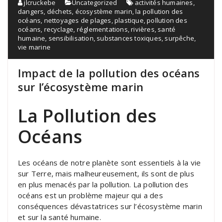
jlcruckebe
Uncategorized
activités humaines
,
dangers
,
déchets
,
écosystème marin
,
la pollution des
océans
,
nettoyages de plages
,
plastique
,
pollution des
océans
,
recyclage
,
réglementations
,
rivières
,
santé
humaine
,
sensibilisation
,
substances toxiques
,
surpêche
,
vie marine
Impact de la pollution des océans
sur l’écosystème marin
La Pollution des
Océans
Les océans de notre planète sont essentiels à la vie
sur Terre, mais malheureusement, ils sont de plus
en plus menacés par la pollution. La pollution des
océans est un problème majeur qui a des
conséquences dévastatrices sur l’écosystème marin
et sur la santé humaine.