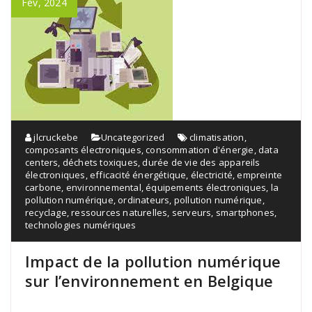
Fév, 2024
jlcruckebe
Uncategorized
climatisation
,
composants électroniques
,
consommation d'énergie
,
data
centers
,
déchets toxiques
,
durée de vie des appareils
électroniques
,
efficacité énergétique
,
électricité
,
empreinte
carbone
,
environnemental
,
équipements électroniques
,
la
pollution numérique
,
ordinateurs
,
pollution numérique
,
recyclage
,
ressources naturelles
,
serveurs
,
smartphones
,
technologies numériques
Impact de la pollution numérique
sur l’environnement en Belgique