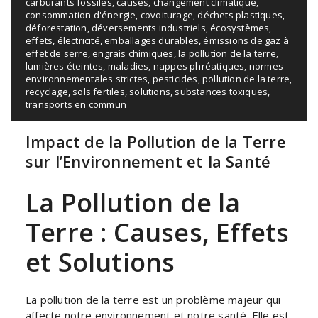
carburants fossiles
,
causes
,
changement climatique
,
consommation d'énergie
,
covoiturage
,
déchets plastiques
,
déforestation
,
déversements industriels
,
écosystèmes
,
effets
,
électricité
,
emballages durables
,
émissions de gaz à
effet de serre
,
engrais chimiques
,
la pollution de la terre
,
lumières éteintes
,
maladies
,
nappes phréatiques
,
normes
environnementales strictes
,
pesticides
,
pollution de la terre
,
recyclage
,
sols fertiles
,
solutions
,
substances toxiques
,
transports en commun
Impact de la Pollution de la Terre
sur l’Environnement et la Santé
La Pollution de la
Terre : Causes, Effets
et Solutions
La pollution de la terre est un problème majeur qui
affecte notre environnement et notre santé. Elle est