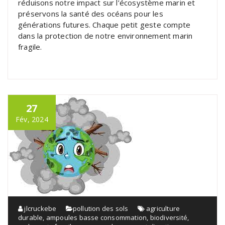
réduisons notre impact sur l’écosystème marin et
préservons la santé des océans pour les
générations futures. Chaque petit geste compte
dans la protection de notre environnement marin
fragile.
27
Fév, 2024
jlcruckebe
pollution des sols
agriculture
durable
,
ampoules basse consommation
,
biodiversité
,