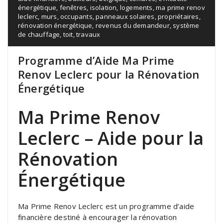
énergétique
,
fenêtres
,
isolation
,
logements
,
ma prime renov
leclerc
,
murs
,
occupants
,
panneaux solaires
,
propriétaires
,
rénovation énergétique
,
revenus du demandeur
,
système
de chauffage
,
toit
,
travaux
Programme d’Aide Ma Prime
Renov Leclerc pour la Rénovation
Énergétique
Ma Prime Renov
Leclerc – Aide pour la
Rénovation
Énergétique
Ma Prime Renov Leclerc est un programme d’aide
financière destiné à encourager la rénovation