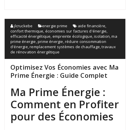
jlcruckebe
energie prime
aide financière
,
confort thermique
,
économies sur factures d'énergie
,
efficacité énergétique
,
empreinte écologique
,
isolation
,
ma
prime énergie
,
prime énergie
,
réduire consommation
d'énergie
,
remplacement systèmes de chauffage
,
travaux
de rénovation énergétique
Optimisez Vos Économies avec Ma
Prime Énergie : Guide Complet
Ma Prime Énergie :
Comment en Profiter
pour des Économies