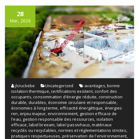
28
Mar, 2026
jlcruckebe
Uncategorized
avantages
,
bonne
isolation thermique
,
certifications existent
,
confort des
occupants
,
consommation d'énergie réduite
,
construction
durable
,
durables
,
économie circulaire et responsable
,
économies à long terme
,
efficacité énergétique
,
énergies
ren
,
enjeu majeur
,
environnement
,
gestion efficace de
l'eau
,
gestion responsable des ressources
,
isolation
efficace
,
label breeam
,
label passivhaus
,
matériaux
recyclés ou recyclables
,
normes et réglementations strictes
,
pratiques respectueuses
,
préservation de l'environnement
,