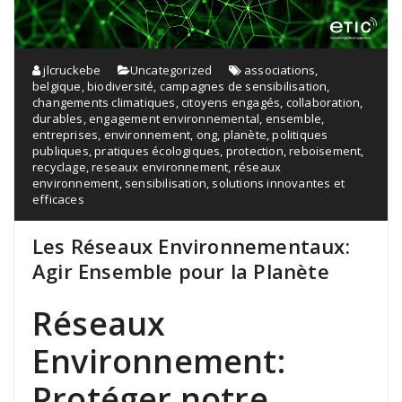
jlcruckebe
Uncategorized
associations
,
belgique
,
biodiversité
,
campagnes de sensibilisation
,
changements climatiques
,
citoyens engagés
,
collaboration
,
durables
,
engagement environnemental
,
ensemble
,
entreprises
,
environnement
,
ong
,
planète
,
politiques
publiques
,
pratiques écologiques
,
protection
,
reboisement
,
recyclage
,
reseaux environnement
,
réseaux
environnement
,
sensibilisation
,
solutions innovantes et
efficaces
Les Réseaux Environnementaux:
Agir Ensemble pour la Planète
Réseaux
Environnement:
Protéger notre