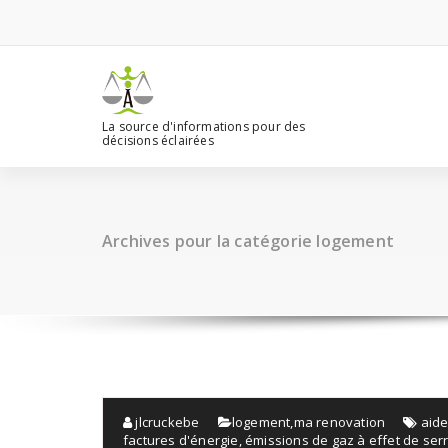
Aller
au
contenu
La source d'informations pour des
décisions éclairées
Archives pour la catégorie logement
jlcruckebe
logement
,
ma renovation
aide
factures d'énergie
,
émissions de gaz à effet de ser