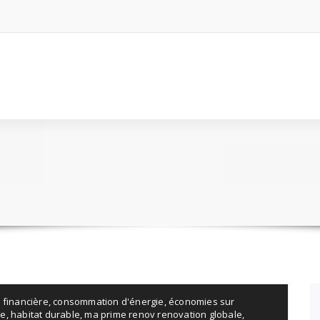
 financière
,
consommation d'énergie
,
économies sur
re
,
habitat durable
,
ma prime renov renovation globale
,