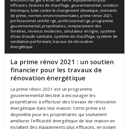
efficaces
,
factures de chauffage
,
gouvernemental
,
isolation
thermique
,
lutte contre le changement climatique
,
montants
de prime
,
normes environnementales
,
prime rénov 2021
,
professionnel certifié rge
,
professionnel rge
,
programme
gouvernemental
,
propriétaires
,
remplacement des
fenêtres
,
revenus modestes
,
simulateur en ligne
,
système
d'eau chaude sanitaire
,
système de chauffage
,
système de
ventilation performant
,
travaux de rénovation
énergétique
La prime rénov 2021 : un soutien
financier pour les travaux de
rénovation énergétique
La prime rénov 2021 est un programme
gouvernemental destiné à encourager les
propriétaires à effectuer des travaux de rénovation
énergétique dans leur maison. Cette prime est
disponible pour les propriétaires qui souhaitent
améliorer l’efficacité énergétique de leur maison en
installant des équipements plus efficaces, en isolant