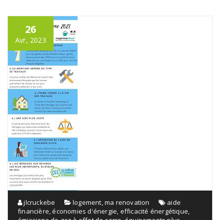
26
Avr, 2023
jlcruckebe
logement
,
ma renovation
aide
financière
,
économies d'énergie
,
efficacité énergétique
,
émissions de gaz à effet de serre
,
équipements plus