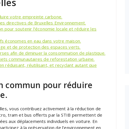
lles
duire votre empreinte carbone.
es directives de Bruxelles Environnement.
n pour soutenir l’économie locale et réduire les
tifs économes en eau dans votre maison.
yage et de protection des espaces verts.
urses afin de diminuer la consommation de plastique.
ojets communautaires de reforestation urbaine.
réduisant, réutilisant, et recyclant autant que
 en commun pour réduire
e.
lles, vous contribuez activement à la réduction de
ro, tram et bus offerts par la STIB permettent de
liées aux déplacements individuels en voiture. En
articipez à la préservation de l’environnement en