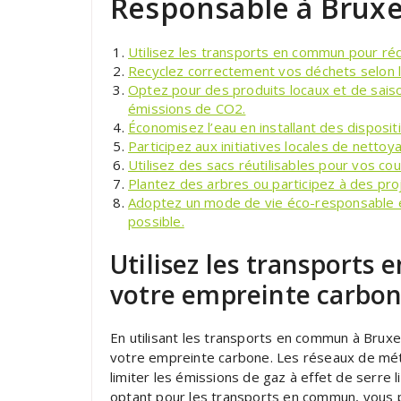
Responsable à Bruxe
Utilisez les transports en commun pour ré
Recyclez correctement vos déchets selon l
Optez pour des produits locaux et de saiso
émissions de CO2.
Économisez l’eau en installant des disposi
Participez aux initiatives locales de netto
Utilisez des sacs réutilisables pour vos co
Plantez des arbres ou participez à des pr
Adoptez un mode de vie éco-responsable en 
possible.
Utilisez les transports
votre empreinte carbon
En utilisant les transports en commun à Bruxe
votre empreinte carbone. Les réseaux de mét
limiter les émissions de gaz à effet de serre 
optant pour les transports en commun, vous p