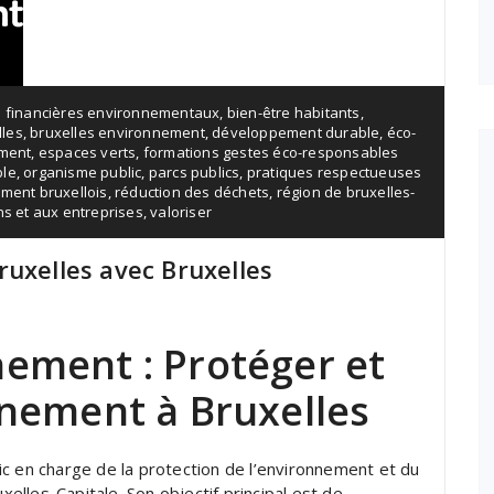
s financières environnementaux
,
bien-être habitants
,
lles
,
bruxelles environnement
,
développement durable
,
éco-
ment
,
espaces verts
,
formations gestes éco-responsables
ble
,
organisme public
,
parcs publics
,
pratiques respectueuses
ment bruxellois
,
réduction des déchets
,
région de bruxelles-
ns et aux entreprises
,
valoriser
ruxelles avec Bruxelles
nement : Protéger et
nnement à Bruxelles
c en charge de la protection de l’environnement et du
lles-Capitale. Son objectif principal est de