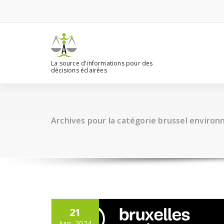
Aller
au
contenu
La source d'informations pour des
décisions éclairées
Archives pour la catégorie brussel enviro
21
Juin, 2024