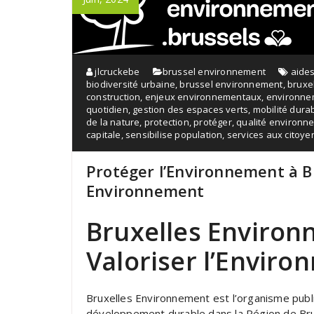
jlcruckebe
brussel environnement
aide
biodiversité urbaine
,
brussel environnement
,
bruxe
construction
,
enjeux environnementaux
,
environne
quotidien
,
gestion des espaces verts
,
mobilité dura
de la nature
,
protection
,
protéger
,
qualité environne
capitale
,
sensibilise population
,
services aux citoye
Protéger l’Environnement à B
Environnement
Bruxelles Environ
Valoriser l’Enviro
Bruxelles Environnement est l’organisme publi
développement durable dans la Région de Bruxe