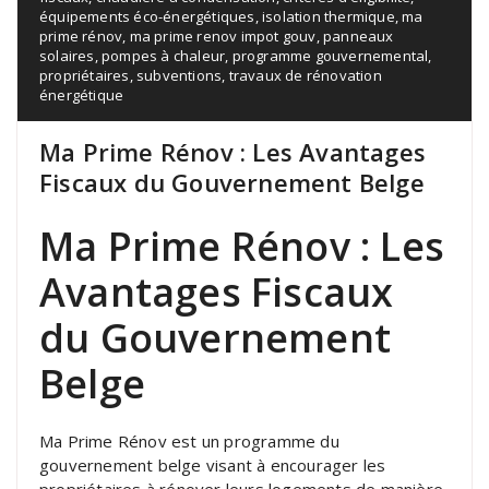
équipements éco-énergétiques
,
isolation thermique
,
ma
prime rénov
,
ma prime renov impot gouv
,
panneaux
solaires
,
pompes à chaleur
,
programme gouvernemental
,
propriétaires
,
subventions
,
travaux de rénovation
énergétique
Ma Prime Rénov : Les Avantages
Fiscaux du Gouvernement Belge
Ma Prime Rénov : Les
Avantages Fiscaux
du Gouvernement
Belge
Ma Prime Rénov est un programme du
gouvernement belge visant à encourager les
propriétaires à rénover leurs logements de manière