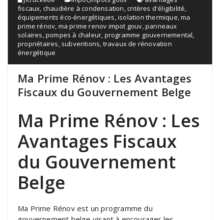
fiscaux
,
chaudière à condensation
,
critères d'éligibilité
,
équipements éco-énergétiques
,
isolation thermique
,
ma
prime rénov
,
ma prime renov impot gouv
,
panneaux
solaires
,
pompes à chaleur
,
programme gouvernemental
,
propriétaires
,
subventions
,
travaux de rénovation
énergétique
Ma Prime Rénov : Les Avantages
Fiscaux du Gouvernement Belge
Ma Prime Rénov : Les
Avantages Fiscaux
du Gouvernement
Belge
Ma Prime Rénov est un programme du
gouvernement belge visant à encourager les