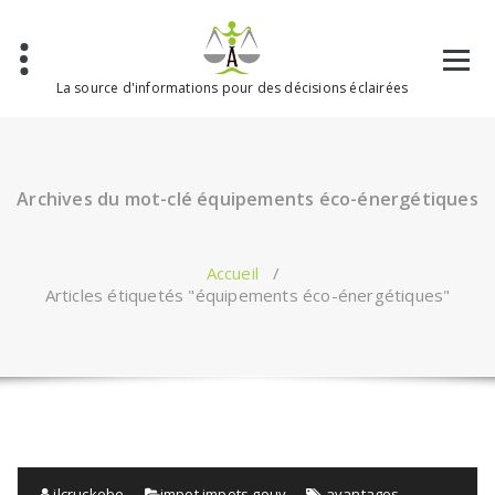
Aller
au
contenu
La source d'informations pour des décisions éclairées
Archives du mot-clé équipements éco-énergétiques
Accueil
/
Articles étiquetés "équipements éco-énergétiques"
jlcruckebe
impot
,
impots gouv
avantages