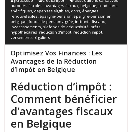
jlcruckebe
credit
,
impot
associations caritatives
,
autorités fiscales
,
avantages fiscaux
,
belgique
,
conditions
spécifiques
,
dépenses éligibles
,
dons
,
énergies
renouvelables
,
épargne-pension
,
épargne-pension en
belgique
,
fonds de pension agréé
,
incitants fiscaux
,
investissements
,
plafonds de déductibilité
,
prêts
hypothécaires
,
réduction d'impôt
,
réduction impot
,
versements réguliers
Optimisez Vos Finances : Les
Avantages de la Réduction
d’Impôt en Belgique
Réduction d’impôt :
Comment bénéficier
d’avantages fiscaux
en Belgique