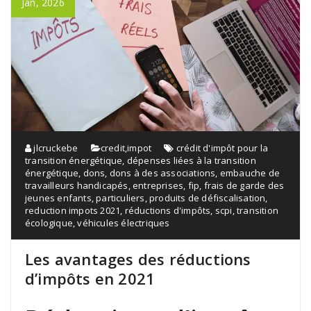
Jan, 2026
jlcruckebe
credit
,
impot
crédit d'impôt pour la
transition énergétique
,
dépenses liées à la transition
énergétique
,
dons
,
dons à des associations
,
embauche de
travailleurs handicapés
,
entreprises
,
fip
,
frais de garde des
jeunes enfants
,
particuliers
,
produits de défiscalisation
,
reduction impots 2021
,
réductions d'impôts
,
scpi
,
transition
écologique
,
véhicules électriques
Les avantages des réductions
d’impôts en 2021