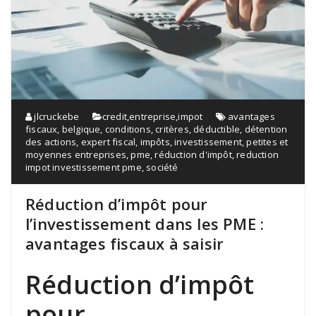
jlcruckebe
credit
,
entreprise
,
impot
avantages
fiscaux
,
belgique
,
conditions
,
critères
,
déductible
,
détention
des actions
,
expert fiscal
,
impôts
,
investissement
,
petites et
moyennes entreprises
,
pme
,
réduction d'impôt
,
reduction
impot investissement pme
,
société
Réduction d’impôt pour
l’investissement dans les PME :
avantages fiscaux à saisir
Réduction d’impôt
pour