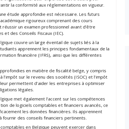
rantir la conformité aux réglementations en vigueur.
ne étude approfondie est nécessaire. Les futurs
s académique rigoureux comprenant des cours
t réussir un examen professionnel avant d’être
s et des Conseils Fiscaux (IEC).
ique couvre un large éventail de sujets liés à la
es étudiants apprennent les principes fondamentaux de la
rmation financière (IFRS), ainsi que les différentes
pprofondies en matière de fiscalité belge, y compris
s à l’impôt sur le revenu des sociétés (ISOC) et l’impôt
leur permettent d’aider les entreprises à optimiser
ligations légales.
lgique met également l’accent sur les compétences
ation de logiciels comptables et financiers avancés, ce
ficacement les données financières. Ils apprennent
fournir des conseils financiers pertinents.
ts-comptables en Belgique peuvent exercer dans