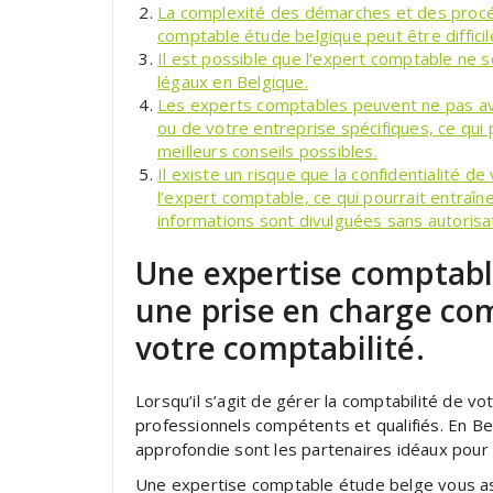
La complexité des démarches et des procéd
comptable étude belgique peut être diffici
Il est possible que l’expert comptable ne s
légaux en Belgique.
Les experts comptables peuvent ne pas av
ou de votre entreprise spécifiques, ce qui 
meilleurs conseils possibles.
Il existe un risque que la confidentialité d
l’expert comptable, ce qui pourrait entraî
informations sont divulguées sans autorisat
Une expertise comptabl
une prise en charge com
votre comptabilité.
Lorsqu’il s’agit de gérer la comptabilité de vot
professionnels compétents et qualifiés. En B
approfondie sont les partenaires idéaux pou
Une expertise comptable étude belge vous as