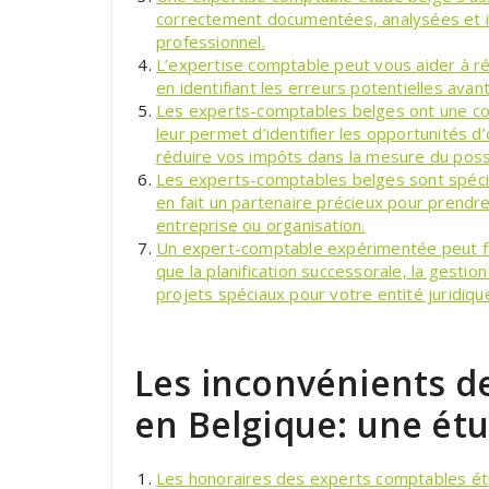
correctement documentées, analysées et i
professionnel.
L’expertise comptable peut vous aider à réd
en identifiant les erreurs potentielles avan
Les experts-comptables belges ont une con
leur permet d’identifier les opportunités d
réduire vos impôts dans la mesure du poss
Les experts-comptables belges sont spécial
en fait un partenaire précieux pour prendr
entreprise ou organisation.
Un expert-comptable expérimentée peut fou
que la planification successorale, la gesti
projets spéciaux pour votre entité juridiqu
Les inconvénients d
en Belgique: une ét
Les honoraires des experts comptables ét