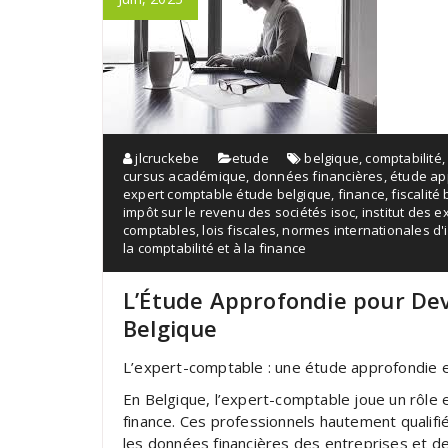
jlcruckebe
etude
belgique
,
comptabilité
cursus académique
,
données financières
,
étude ap
expert comptable étude belgique
,
finance
,
fiscalité
impôt sur le revenu des sociétés isoc
,
institut des 
comptables
,
lois fiscales
,
normes internationales d'i
la comptabilité et à la finance
L’Étude Approfondie pour De
Belgique
L’expert-comptable : une étude approfondie 
En Belgique, l’expert-comptable joue un rôle e
finance. Ces professionnels hautement qualifi
les données financières des entreprises et de