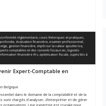
,
conformité réglementaire
,
cours théoriques et pratiques
,
profondie
,
évaluation financière
,
examen professionnel
,
 belge
,
gestion financière
,
impôt sur la valeur ajoutée tva
,
experts-comptables et des conseils fiscaux iec
,
logiciels
nformation financière ifrs
,
optimisation fiscale
,
sujets liés à
venir Expert-Comptable en
en Belgique
ssentiel dans le domaine de la comptabilité et de la
és sont chargés d’analyser, d’interpréter et de gérer
s organisations. Leur expertise est cruciale pour