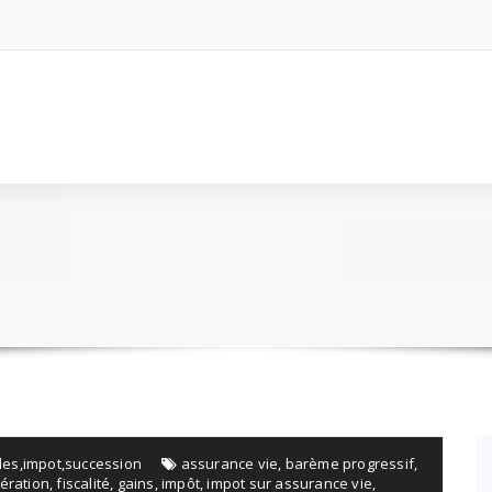
les
,
impot
,
succession
assurance vie
,
barème progressif
,
ération
,
fiscalité
,
gains
,
impôt
,
impot sur assurance vie
,