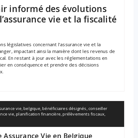
nir informé des évolutions
’assurance vie et la fiscalité
ns législatives concernant l’assurance vie et la
hanger, impactant ainsi la manière dont les revenus de
scal. En restant à jour avec les réglementations en
ncier en conséquence et prendre des décisions
x.
surance vie
,
belgique
,
bénéficiaires désignés
,
conseiller
ance vie
,
planification financière
,
prélèvements fiscaux
,
re Assurance Vie en Belgique