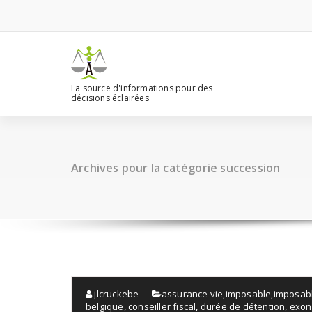
Aller
au
contenu
La source d'informations pour des
décisions éclairées
Archives pour la catégorie succession
jlcruckebe
assurance vie
,
imposable
,
imposab
belgique
,
conseiller fiscal
,
durée de détention
,
exon