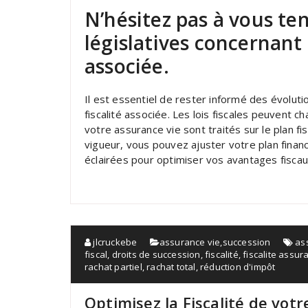
N’hésitez pas à vous te
législatives concernant l
associée.
Il est essentiel de rester informé des évolutio
fiscalité associée. Les lois fiscales peuvent c
votre assurance vie sont traités sur le plan fi
vigueur, vous pouvez ajuster votre plan fina
éclairées pour optimiser vos avantages fiscau
jlcruckebe
assurance vie
,
succession
as
fiscal
,
droits de succession
,
fiscalité
,
fiscalite assur
rachat partiel
,
rachat total
,
réduction d'impôt
Optimisez la Fiscalité de vot