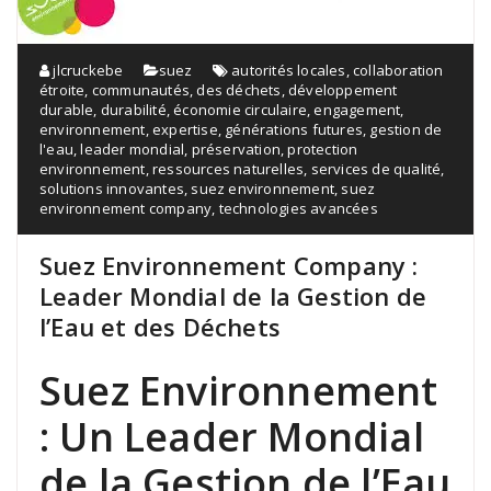
jlcruckebe
suez
autorités locales
,
collaboration
étroite
,
communautés
,
des déchets
,
développement
durable
,
durabilité
,
économie circulaire
,
engagement
,
environnement
,
expertise
,
générations futures
,
gestion de
l'eau
,
leader mondial
,
préservation
,
protection
environnement
,
ressources naturelles
,
services de qualité
,
solutions innovantes
,
suez environnement
,
suez
environnement company
,
technologies avancées
Suez Environnement Company :
Leader Mondial de la Gestion de
l’Eau et des Déchets
Suez Environnement
: Un Leader Mondial
de la Gestion de l’Eau