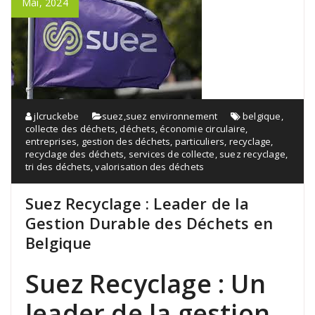
Mai, 2024
jlcruckebe
suez
,
suez environnement
belgique
,
collecte des déchets
,
déchets
,
économie circulaire
,
entreprises
,
gestion des déchets
,
particuliers
,
recyclage
,
recyclage des déchets
,
services de collecte
,
suez recyclage
,
tri des déchets
,
valorisation des déchets
Suez Recyclage : Leader de la
Gestion Durable des Déchets en
Belgique
Suez Recyclage : Un
leader de la gestion