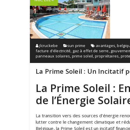
jlcruckebe
sun prime
avantages
,
belgiq
facture d'électricité
,
gaz à effet de serre
,
gouvernem
panneaux solaires
,
prime soleil
,
propriétaires
,
prot
La Prime Soleil : Un Incitatif 
La Prime Soleil : E
de l’Énergie Solai
La transition vers des sources d’énergie ren
lutter contre le changement climatique et réd
Belgique, la Prime Soleil est un incitatif fina