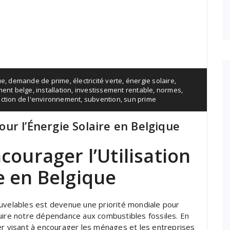
ue
,
demande de prime
,
électricité verte
,
énergie solaire
,
ent belge
,
installation
,
investissement rentable
,
normes
,
ection de l'environnement
,
subvention
,
sun prime
pour l’Énergie Solaire en Belgique
ncourager l’Utilisation
re en Belgique
ouvelables est devenue une priorité mondiale pour
uire notre dépendance aux combustibles fossiles. En
ncier visant à encourager les ménages et les entreprises