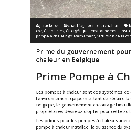
jlcruckebe
chauffage
,
pompe a chaleur
co2
,
économies
,
énergétique
,
environnement
,
instal
pompe à chaleur gouvernement
,
réduction de la c
Prime du gouvernement pour l
chaleur en Belgique
Prime Pompe à Ch
Les pompes à chaleur sont des systèmes de c
l’environnement qui permettent de réduire la
Belgique, le gouvernement encourage l’instal
propriétaires désireux d’opter pour cette sol
Les primes pour les pompes à chaleur varient 
pompe à chaleur installée, la puissance du s