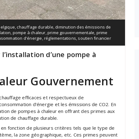
belgique
,
chauffage durable
,
diminution des émissions de
lation
,
pompe à chaleur
,
prime gouvernementale
,
prime
onsommation d'énergie
,
réglementations
,
soutien financier
’installation d’une pompe à
aleur Gouvernement
hauffage efficaces et respectueux de
 consommation d’énergie et les émissions de CO2. En
lation de pompes à chaleur en offrant des primes aux
ution de chauffage durable.
en fonction de plusieurs critères tels que le type de
ystème, la zone géographique, etc. Ces primes peuvent