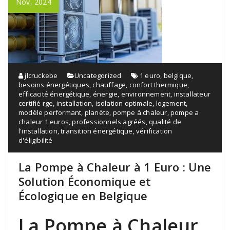
Nov, 2024
jlcruckebe
Uncategorized
1 euro
,
belgique
,
besoins énergétiques
,
chauffage
,
confort thermique
,
efficacité énergétique
,
énergie
,
environnement
,
installateur
certifié rge
,
installation
,
isolation optimale
,
logement
,
modèle performant
,
planète
,
pompe à chaleur
,
pompe a
chaleur 1 euros
,
professionnels agréés
,
qualité de
l'installation
,
transition énergétique
,
vérification
d'éligibilité
La Pompe à Chaleur à 1 Euro : Une
Solution Économique et
Écologique en Belgique
La Pompe à Chaleur