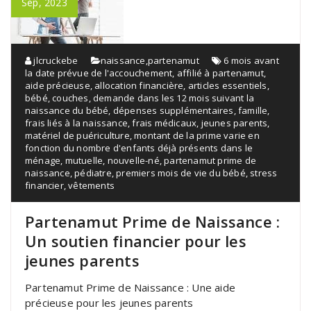
Sep, 2023
jlcruckebe
naissance
,
partenamut
6 mois avant
la date prévue de l'accouchement
,
affilié à partenamut
,
aide précieuse
,
allocation financière
,
articles essentiels
,
bébé
,
couches
,
demande dans les 12 mois suivant la
naissance du bébé
,
dépenses supplémentaires
,
famille
,
frais liés à la naissance
,
frais médicaux
,
jeunes parents
,
matériel de puériculture
,
montant de la prime varie en
fonction du nombre d'enfants déjà présents dans le
ménage
,
mutuelle
,
nouvelle-né
,
partenamut prime de
naissance
,
pédiatre
,
premiers mois de vie du bébé
,
stress
financier
,
vêtements
Partenamut Prime de Naissance :
Un soutien financier pour les
jeunes parents
Partenamut Prime de Naissance : Une aide
précieuse pour les jeunes parents