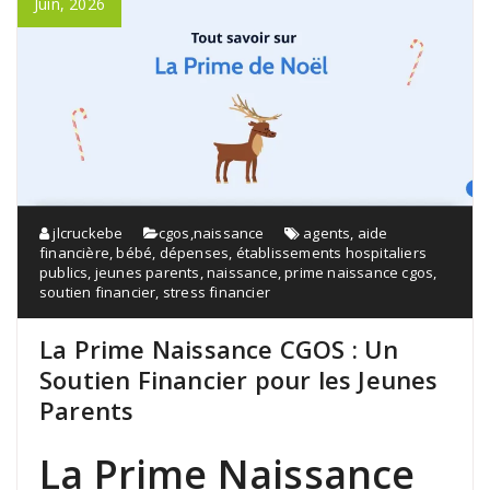
Juin, 2026
jlcruckebe
cgos
,
naissance
agents
,
aide
financière
,
bébé
,
dépenses
,
établissements hospitaliers
publics
,
jeunes parents
,
naissance
,
prime naissance cgos
,
soutien financier
,
stress financier
La Prime Naissance CGOS : Un
Soutien Financier pour les Jeunes
Parents
La Prime Naissance