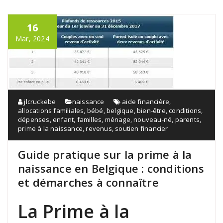
16
Mar, 2024
jlcruckebe
naissance
aide financière
,
allocations familiales
,
bébé
,
belgique
,
bien-être
,
conditions
,
dépenses
,
enfant
,
familles
,
ménage
,
nouveau-né
,
parents
,
prime à la naissance
,
revenus
,
soutien financier
Guide pratique sur la prime à la
naissance en Belgique : conditions
et démarches à connaître
La Prime à la