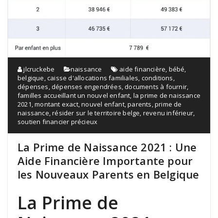
jlcruckebe
naissance
aide financière
,
bébé
,
belgique
,
caisse d'allocations familiales
,
conditions
,
dépenses
,
dépenses engendrées
,
documents à fournir
,
familles accueillant un nouvel enfant
,
la prime de naissance
2021
,
montant exact
,
nouvel enfant
,
parents
,
prime de
naissance
,
résider sur le territoire belge
,
revenu inférieur
,
soutien financier précieux
La Prime de Naissance 2021 : Une
Aide Financière Importante pour
les Nouveaux Parents en Belgique
La Prime de