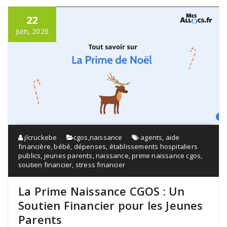
22
Juin, 2026
jlcruckebe
cgos
,
naissance
agents
,
aide
financière
,
bébé
,
dépenses
,
établissements hospitaliers
publics
,
jeunes parents
,
naissance
,
prime naissance cgos
,
soutien financier
,
stress financier
La Prime Naissance CGOS : Un
Soutien Financier pour les Jeunes
Parents