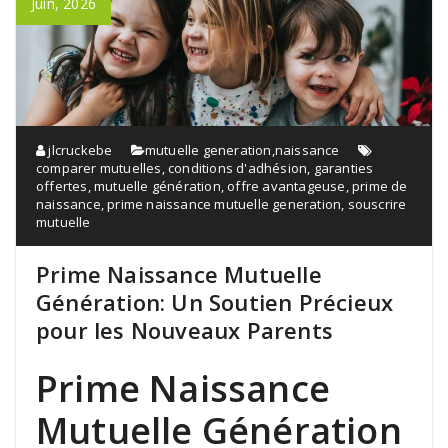
Juin, 2026
jlcruckebe
mutuelle generation
,
naissance
comparer mutuelles
,
conditions d'adhésion
,
garanties
offertes
,
mutuelle génération
,
offre avantageuse
,
prime de
naissance
,
prime naissance mutuelle generation
,
souscrire
mutuelle
Prime Naissance Mutuelle
Génération: Un Soutien Précieux
pour les Nouveaux Parents
Prime Naissance
Mutuelle Génération