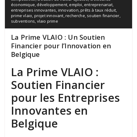
économique
,
développement
,
emploi
,
entreprenariat
,
entreprises innovantes
,
innovation
,
prêts à taux réduit
,
prime vlaio
,
projet innovant
,
recherche
,
soutien financier
,
subventions
,
vlaio prime
La Prime VLAIO : Un Soutien
Financier pour l’Innovation en
Belgique
La Prime VLAIO :
Soutien Financier
pour les Entreprises
Innovantes en
Belgique