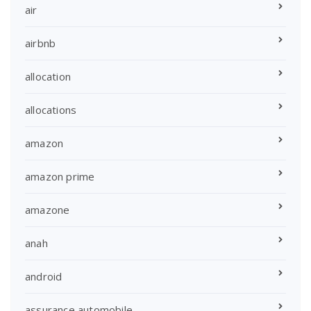
air
airbnb
allocation
allocations
amazon
amazon prime
amazone
anah
android
assurance automobile