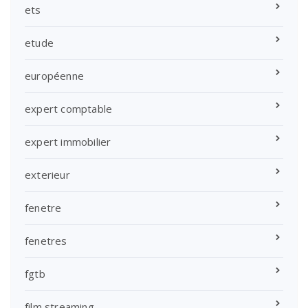
ets
etude
européenne
expert comptable
expert immobilier
exterieur
fenetre
fenetres
fgtb
film streaming