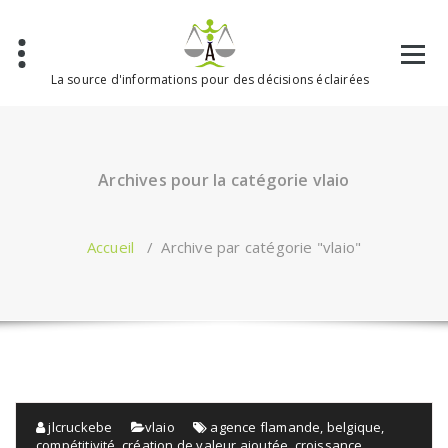
Aller
au
contenu
La source d'informations pour des décisions éclairées
Archives pour la catégorie vlaio
Accueil
/
Archive par catégorie "vlaio"
jlcruckebe
vlaio
agence flamande
,
belgique
,
compétitivité
,
création de valeur ajoutée
,
croissance