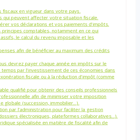
s fiscaux en vigueur dans votre pays.
qui peuvent affecter votre situation fiscale.
à gérer vos déclarations et vos paiements d’impôts.
principes comptables, notamment en ce qui
assifs, le calcul du revenu imposable et les
penses afin de bénéficier au maximum des crédits
ous devrez payer chaque année en impôts sur le
du temps par l’investissement de ces économies dans
exonération fiscale ou à la réduction d’impôt (comme
able qualifié pour obtenir des conseils professionnels
professionnelle afin de minimiser votre imposition
e globale (succession, immobilier…).
ion par l’administration pour faciliter la gestion
(dossiers électroniques, plateformes collaboratives…).
idique spécialisée en matière de fiscalité afin de