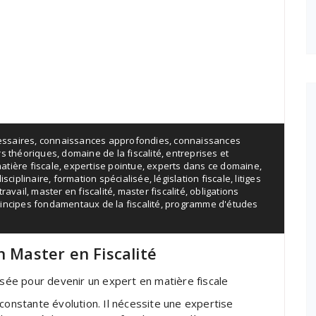
ssaires
,
connaissances approfondies
,
connaissances
rs théoriques
,
domaine de la fiscalité
,
entreprises et
atière fiscale
,
expertise pointue
,
experts dans ce domaine
,
isciplinaire
,
formation spécialisée
,
législation fiscale
,
litiges
ravail
,
master en fiscalité
,
master fiscalité
,
obligations
incipes fondamentaux de la fiscalité
,
programme d'études
n Master en Fiscalité
isée pour devenir un expert en matière fiscale
constante évolution. Il nécessite une expertise