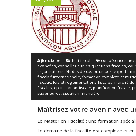
jlcruckebe
droit fiscal
compétences néce
avancées
,
conseiller sur les questions fiscales
,
cou
organisations
,
études de cas pratiques
,
expert en m
fiscalité internationale
,
formation complète et multid
fiscaux
,
lois et réglementations fiscales
,
marché du t
fiscales
,
optimisation fiscale
,
planification fiscale
,
pr
supérieures
,
situation financière
Maîtrisez votre avenir avec u
Le Master en Fiscalité : Une formation spécial
Le domaine de la fiscalité est complexe et en 