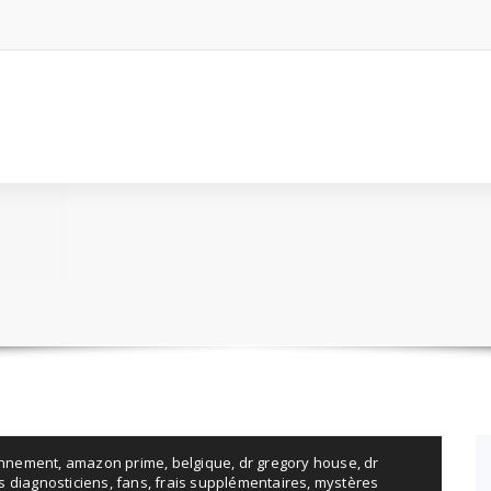
nnement
,
amazon prime
,
belgique
,
dr gregory house
,
dr
 diagnosticiens
,
fans
,
frais supplémentaires
,
mystères