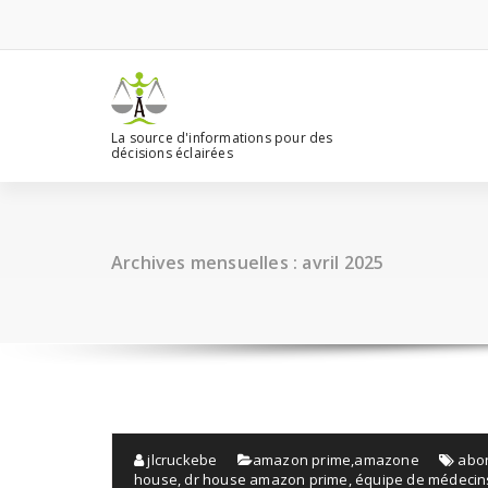
Aller
au
contenu
La source d'informations pour des
décisions éclairées
Archives mensuelles : avril 2025
jlcruckebe
amazon prime
,
amazone
abo
house
,
dr house amazon prime
,
équipe de médecins