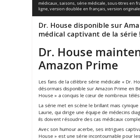
médicaux
,
saisons
,
série médicale
,
sous-titres en f
ligne
,
version doublée en français
,
version original
Dr. House disponible sur Amaz
médical captivant de la série 
Dr. House mainten
Amazon Prime
Les fans de la célèbre série médicale « Dr. H
désormais disponible sur Amazon Prime en Bel
House » a conquis le cœur de nombreux télés
La série met en scène le brillant mais cyniqu
Laurie, qui dirige une équipe de médecins diagn
ils doivent résoudre des cas médicaux compl
Avec son humour acerbe, ses intrigues captiv
House » est une série incontournable pour l