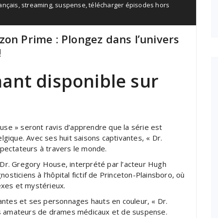
rançais
,
streaming
,
suspense
,
télécharger épisodes hors
e
on Prime : Plongez dans l’univers
!
ant disponible sur
ouse » seront ravis d’apprendre que la série est
gique. Avec ses huit saisons captivantes, « Dr.
pectateurs à travers le monde.
e Dr. Gregory House, interprété par l’acteur Hugh
osticiens à l’hôpital fictif de Princeton-Plainsboro, où
exes et mystérieux.
antes et ses personnages hauts en couleur, « Dr.
es amateurs de drames médicaux et de suspense.