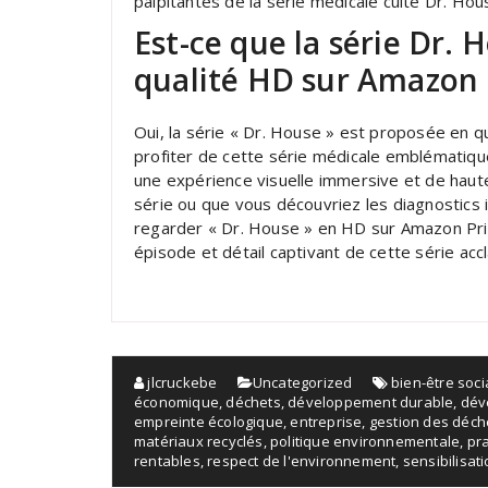
palpitantes de la série médicale culte Dr. Hou
Est-ce que la série Dr.
qualité HD sur Amazon
Oui, la série « Dr. House » est proposée en
profiter de cette série médicale emblématique 
une expérience visuelle immersive et de haute
série ou que vous découvriez les diagnostics 
regarder « Dr. House » en HD sur Amazon Pr
épisode et détail captivant de cette série accl
jlcruckebe
Uncategorized
bien-être soci
économique
,
déchets
,
développement durable
,
dév
empreinte écologique
,
entreprise
,
gestion des déch
matériaux recyclés
,
politique environnementale
,
pr
rentables
,
respect de l'environnement
,
sensibilisat