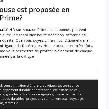
se.
 House est proposée en
 Prime?
 qualité HD sur Amazon Prime. Les abonnés peuvent
avec une résolution haute définition, offrant ainsi
 qualité. Que vous soyez un fan inconditionnel de la
intrigants du Dr. Gregory House pour la première fois,
ime vous permettra de profiter pleinement de chaque
amée par la critique.
al
,
consommation d'énergie
,
covoiturage
,
croissance
eloppement durable et entreprise
,
émissions de co2
,
ets
,
grandes entreprises engagées
,
image de marque
,
atiques durables
,
projets environnementaux
,
recyclage
,
ion
,
stratégie