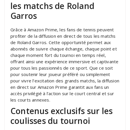
les matchs de Roland
Garros
Grâce à Amazon Prime, les fans de tennis peuvent
profiter de la diffusion en direct de tous les matchs
de Roland Garros. Cette opportunité permet aux
abonnés de suivre chaque échange, chaque point et
chaque moment fort du tournoi en temps réel,
offrant ainsi une expérience immersive et captivante
pour tous les passionnés de ce sport. Que ce soit
pour soutenir leur joueur préféré ou simplement
pour vivre l’excitation des grands matchs, la diffusion
en direct sur Amazon Prime garantit aux fans un
accès privilégié à l’action sur le court central et sur
les courts annexes.
Contenus exclusifs sur les
coulisses du tournoi