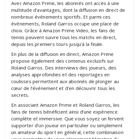
Avec Amazon Prime, les abonnés ont accès à une
multitude d’avantages, dont la diffusion en direct de
nombreux événements sportifs. Et parmi ces
événements, Roland Garros occupe une place de
choix. Grâce à Amazon Prime Video, les fans de
tennis peuvent suivre tous les matchs en direct,
depuis les premiers tours jusqu’à la finale.
En plus de la diffusion en direct, Amazon Prime
propose également des contenus exclusifs sur
Roland Garros. Des interviews des joueurs, des
analyses approfondies et des reportages en
coulisses permettent aux abonnés de plonger au
cœur de l’événement et d’en découvrir tous les
secrets.
En associant Amazon Prime et Roland Garros, les
fans de tennis bénéficient ainsi d’une expérience
complète et immersive. Que vous soyez un fervent
supporter d’un joueur en particulier ou simplement
un amateur du sport en général, cette combinaison
vous permettra de vivre pleinement l’émotion du