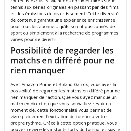
contenus exclusifs, allant des documentaires sur le
tennis aux séries originales en passant par des films
et des émissions de divertissement. Cette diversité
de contenus garantit une expérience enrichissante
pour tous les abonnés, qu’ils soient passionnés de
sport ou simplement à la recherche de programmes
variés pour se divertir.
Possibilité de regarder les
matchs en différé pour ne
rien manquer
Avec Amazon Prime et Roland Garros, vous avez la
possibilité de regarder les matchs en différé pour ne
rien manquer de l’action. Que vous ayez manqué un
match en direct ou que vous souhaitiez revoir un
moment clé, cette fonctionnalité vous permet de
vivre pleinement l’excitation du tournoi à votre
propre rythme. Grâce à cette option pratique, vous
pouvez revivre les instants forts du tournoi et suivre