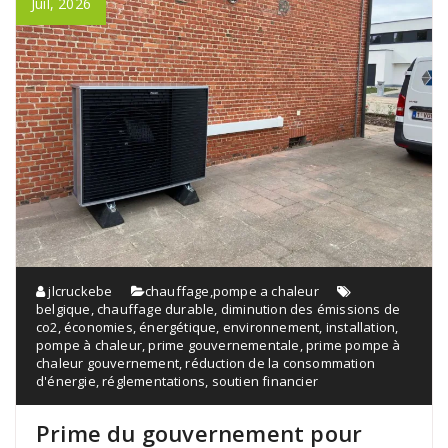
Juil, 2026
jlcruckebe
chauffage
,
pompe a chaleur
belgique
,
chauffage durable
,
diminution des émissions de
co2
,
économies
,
énergétique
,
environnement
,
installation
,
pompe à chaleur
,
prime gouvernementale
,
prime pompe à
chaleur gouvernement
,
réduction de la consommation
d'énergie
,
réglementations
,
soutien financier
Prime du gouvernement pour