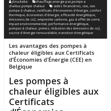
jlcruckebe
chauffage
,
energie pac
,
pompe a
chaleur
,
pompe chaleur
aides financières
,
cee
,
cee
pompe à chaleur
,
certificats d'économies d'énergie
,
confort
thermique
,
économies d'énergie
,
efficacité énergétique
,
émissions de co2
,
empreinte carbone
,
gaz à effet de serre
,
impact environnemental
,
performance énergétique
,
pompes à chaleur
,
primes
,
réduction des émissions de co2
,
source d'énergie renouvelable
,
transition énergétique
Les avantages des pompes à
chaleur éligibles aux Certificats
d’Économies d’Énergie (CEE) en
Belgique
Les pompes à
chaleur éligibles aux
Certificats