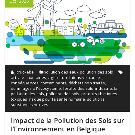
Oct, 2025
jlcruckebe
pollution des eaux
,
pollution des sols
activités humaines
,
agriculture intensive
,
causes
,
conséquences
,
contaminants
,
déchets non traités
,
dommages à l'écosystème
,
fertilité des sols
,
industrie
,
la
pollution des sols
,
pollution des sols
,
produits chimiques
toxiques
,
risque pour la santé humaine
,
solutions
,
substances nocives
Impact de la Pollution des Sols sur
l’Environnement en Belgique