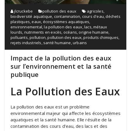
jlcruckebe
pollution des eaux
agricoles
,
biodiversité aquatique
,
contamination
,
cours d'eau
,
déchets
plastiques
,
eaux
,
écosystèmes aquatiques
,
environnemental
,
la pollution des eaux
,
lacs
,
métaux
lourds
,
nutriments en excès
,
océans
,
origine humaine
,
polluants
,
pollution
,
pollution des eaux
,
produits chimiques
,
rejets industriels
,
santé humaine
,
urbains
Impact de la pollution des eaux
sur l’environnement et la santé
publique
La Pollution des Eaux
La pollution des eaux est un problème
environnemental majeur qui affecte les écosystèmes
aquatiques et la santé humaine. Elle résulte de la
contamination des cours d’eau, des lacs et des