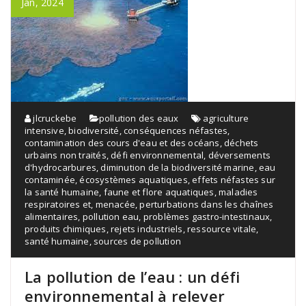
Jan, 2024
jlcruckebe
pollution des eaux
agriculture
intensive
,
biodiversité
,
conséquences néfastes
,
contamination des cours d'eau et des océans
,
déchets
urbains non traités
,
défi environnemental
,
déversements
d'hydrocarbures
,
diminution de la biodiversité marine
,
eau
contaminée
,
écosystèmes aquatiques
,
effets néfastes sur
la santé humaine
,
faune et flore aquatiques
,
maladies
respiratoires et
,
menacée
,
perturbations dans les chaînes
alimentaires
,
pollution eau
,
problèmes gastro-intestinaux
,
produits chimiques
,
rejets industriels
,
ressource vitale
,
santé humaine
,
sources de pollution
La pollution de l’eau : un défi
environnemental à relever