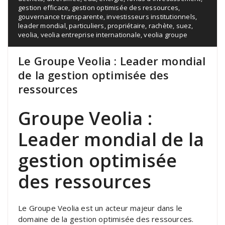
gestion efficace
,
gestion optimisée des ressources
,
gouvernance transparente
,
investisseurs institutionnels
,
leader mondial
,
particuliers
,
propriétaire
,
rachète
,
suez
,
veolia
,
veolia entreprise internationale
,
veolia groupe
Le Groupe Veolia : Leader mondial
de la gestion optimisée des
ressources
Groupe Veolia :
Leader mondial de la
gestion optimisée
des ressources
Le Groupe Veolia est un acteur majeur dans le
domaine de la gestion optimisée des ressources.