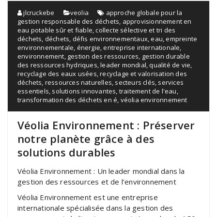
jlcruckebe
veolia
approche globale pour la
gestion responsable des déchets
,
approvisionnement en
eau potable sûr et fiable
,
collecte sélective et tri des
déchets
,
déchets
,
défis environnementaux
,
eau
,
empreinte
environnementale
,
énergie
,
entreprise internationale
,
environnement
,
gestion des ressources
,
gestion durable
des ressources hydriques
,
leader mondial
,
qualité de vie
,
recyclage des eaux usées
,
recyclage et valorisation des
déchets
,
ressources naturelles
,
secteurs clés
,
services
essentiels
,
solutions innovantes
,
traitement de l'eau
,
transformation des déchets en é
,
véolia environnement
Véolia Environnement : Préserver
notre planète grâce à des
solutions durables
Véolia Environnement : Un leader mondial dans la
gestion des ressources et de l’environnement
Véolia Environnement est une entreprise
internationale spécialisée dans la gestion des