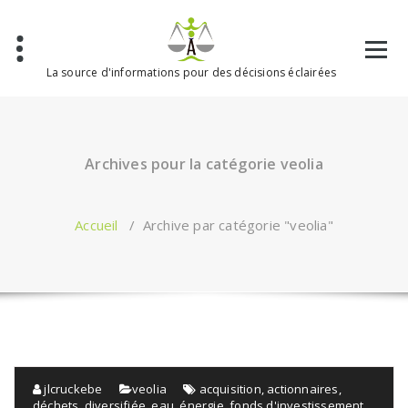
Aller
au
contenu
La source d'informations pour des décisions éclairées
Archives pour la catégorie veolia
Accueil
/
Archive par catégorie "veolia"
jlcruckebe
veolia
acquisition
,
actionnaires
,
déchets
,
diversifiée
,
eau
,
énergie
,
fonds d'investissement
,