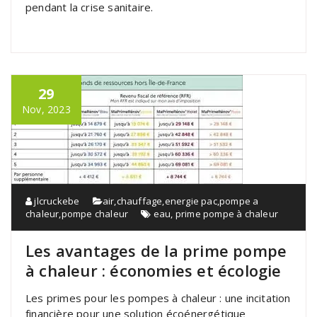
pendant la crise sanitaire.
29
Nov, 2023
jlcruckebe
air
,
chauffage
,
energie pac
,
pompe a
chaleur
,
pompe chaleur
eau
,
prime pompe à chaleur
Les avantages de la prime pompe
à chaleur : économies et écologie
Les primes pour les pompes à chaleur : une incitation
financière pour une solution écoénergétique