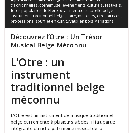
traditionnelles
,
cornemuse
,
événements culturels
,
festivals
,
fêtes populaires
,
folklore local
,
identité culturelle belge
,
instrument traditionnel belge
,
l'otre
,
mélodies
,
otre
,
otristes
,
processions
,
soufflet en cuir
,
tuyaux en bois
,
variations
Découvrez l’Otre : Un Trésor
Musical Belge Méconnu
L’Otre : un
instrument
traditionnel belge
méconnu
L’Otre est un instrument de musique traditionnel
belge qui remonte à plusieurs siècles. Il fait partie
intégrante du riche patrimoine musical de la