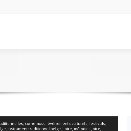
aditionnelles
,
cornemuse
,
événements culturels
,
festivals
,
elge
,
instrument traditionnel belge
,
l'otre
,
mélodies
,
otre
,