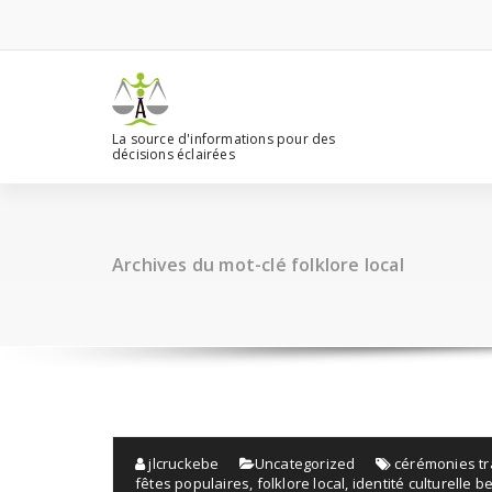
Aller
au
contenu
La source d'informations pour des
décisions éclairées
Archives du mot-clé folklore local
jlcruckebe
Uncategorized
cérémonies tr
fêtes populaires
,
folklore local
,
identité culturelle b