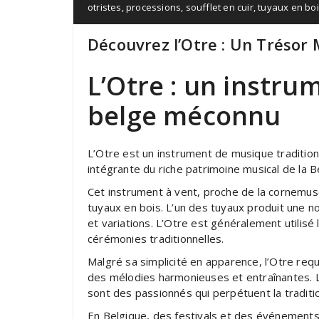
otristes
,
processions
,
soufflet en cuir
,
tuyaux en bo
Découvrez l’Otre : Un Trésor
L’Otre : un instru
belge méconnu
L’Otre est un instrument de musique traditionne
intégrante du riche patrimoine musical de la 
Cet instrument à vent, proche de la cornemuse
tuyaux en bois. L’un des tuyaux produit une n
et variations. L’Otre est généralement utilisé
cérémonies traditionnelles.
Malgré sa simplicité en apparence, l’Otre req
des mélodies harmonieuses et entraînantes. L
sont des passionnés qui perpétuent la traditio
En Belgique, des festivals et des événements 