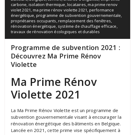
carbone
,
isolation thermique
,
locataires
,
ma prime renov
violet 2021
,
ma prime rénov violette 2021
,
performance
énergétique
,
programme de subvention gouvernementale
,
propriétaires occupants
,
remplacement des fenêtres
,
rénovation énergétique
,
système de chauffage efficace
,
travaux de rénovation écologiques et durables
Programme de subvention 2021 :
Découvrez Ma Prime Rénov
Violette
Ma Prime Rénov
Violette 2021
La Ma Prime Rénov Violette est un programme de
subvention gouvernementale visant à encourager la
rénovation énergétique des bâtiments en Belgique.
Lancée en 2021, cette prime vise spécifiquement à