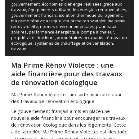
gouvernement
,
économies d'énergie réalisées grâce aux
travaux
,
équipements utilisant des énergies renouvelables
,
gouvernement français
,
isolation thermique du logement
,
ma prime rénov classique
,
ma prime renov violet
,
ma prime
rénov violette
,
normes environnementales
,
panneaux
solaires
,
performance énergétique
,
pompe à chaleur
,
propriétaires bailleurs
,
propriétaires occupants
,
rénovation
écologique
,
systèmes de chauffage et de ventilation
,
travaux
Ma Prime Rénov Violette : une
aide financière pour des travaux
de rénovation écologique
Ma Prime Rénov Violette : une aide financière pour
des travaux de rénovation écologique
Le gouvernement français a mis en place une
nouvelle aide financière pour encourager les travaux
de rénovation écologique dans les logements. Cette
aide, appelée Ma Prime Rénov Violette, est destinée
aux propriétaires occupants et aux propriétaires