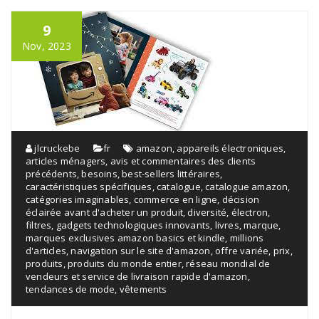
9
Nov, 2023
jlcruckebe
fr
amazon
,
appareils électroniques
,
articles ménagers
,
avis et commentaires des clients
précédents
,
besoins
,
best-sellers littéraires
,
caractéristiques spécifiques
,
catalogue
,
catalogue amazon
,
catégories imaginables
,
commerce en ligne
,
décision
éclairée avant d'acheter un produit
,
diversité
,
électron
,
filtres
,
gadgets technologiques innovants
,
livres
,
marque
,
marques exclusives amazon basics et kindle
,
millions
d'articles
,
navigation sur le site d'amazon
,
offre variée
,
prix
,
produits
,
produits du monde entier
,
réseau mondial de
vendeurs et service de livraison rapide d'amazon
,
tendances de mode
,
vêtements