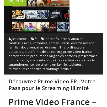
Juin, 2024
jlcruckebe
fr
abonnés
,
action
,
amazon
,
catalogue riche
,
comédies
,
contenu varié
,
divertissement
familial
,
documentaires
,
drames
,
films
,
ordinateurs
portables
,
plateforme de streaming
,
prime video france
,
primevideo fr
,
productions originales primées
,
programmes
pour enfants
,
science-fiction
,
séries captivantes
,
séries tv
,
smartphones
,
soirée cinéma en famille
,
tablettes
,
téléviseurs connectés
,
visionnage flexible
Découvrez Prime Video FR : Votre
Pass pour le Streaming Illimité
Prime Video France –