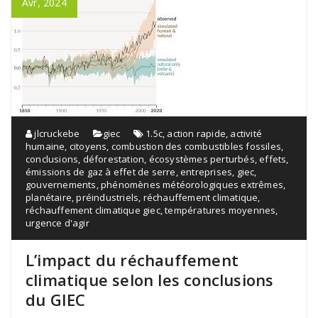
Avr, 2024
jlcruckebe
giec
1.5c
,
action rapide
,
activité
humaine
,
citoyens
,
combustion des combustibles fossiles
,
conclusions
,
déforestation
,
écosystèmes perturbés
,
effets
,
émissions de gaz à effet de serre
,
entreprises
,
giec
,
gouvernements
,
phénomènes météorologiques extrêmes
,
planétaire
,
préindustriels
,
réchauffement climatique
,
réchauffement climatique giec
,
températures moyennes
,
urgence d'agir
L’impact du réchauffement
climatique selon les conclusions
du GIEC