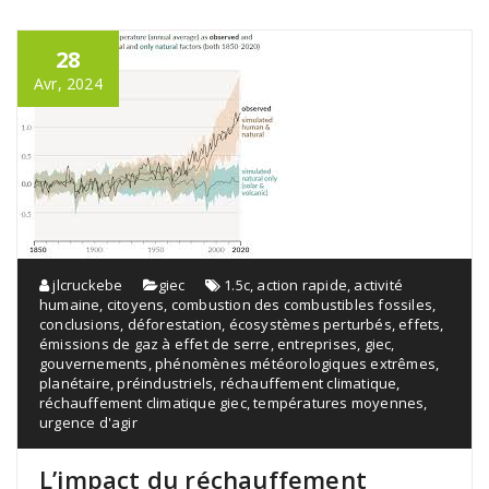
28
Avr, 2024
jlcruckebe
giec
1.5c
,
action rapide
,
activité
humaine
,
citoyens
,
combustion des combustibles fossiles
,
conclusions
,
déforestation
,
écosystèmes perturbés
,
effets
,
émissions de gaz à effet de serre
,
entreprises
,
giec
,
gouvernements
,
phénomènes météorologiques extrêmes
,
planétaire
,
préindustriels
,
réchauffement climatique
,
réchauffement climatique giec
,
températures moyennes
,
urgence d'agir
L’impact du réchauffement