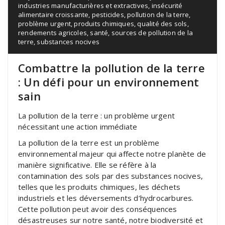
industries manufacturières et extractives
,
insécurité
alimentaire croissante
,
pesticides
,
pollution de la terre
,
problème urgent
,
produits chimiques
,
qualité des sols
,
rendements agricoles
,
santé
,
sources de pollution de la
terre
,
substances nocives
Combattre la pollution de la terre
: Un défi pour un environnement
sain
La pollution de la terre : un problème urgent
nécessitant une action immédiate
La pollution de la terre est un problème
environnemental majeur qui affecte notre planète de
manière significative. Elle se réfère à la
contamination des sols par des substances nocives,
telles que les produits chimiques, les déchets
industriels et les déversements d’hydrocarbures.
Cette pollution peut avoir des conséquences
désastreuses sur notre santé, notre biodiversité et