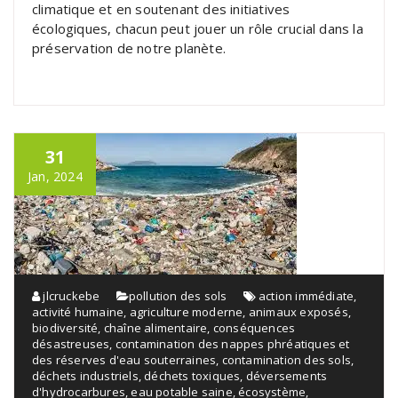
climatique et en soutenant des initiatives
écologiques, chacun peut jouer un rôle crucial dans la
préservation de notre planète.
31
Jan, 2024
jlcruckebe
pollution des sols
action immédiate
,
activité humaine
,
agriculture moderne
,
animaux exposés
,
biodiversité
,
chaîne alimentaire
,
conséquences
désastreuses
,
contamination des nappes phréatiques et
des réserves d'eau souterraines
,
contamination des sols
,
déchets industriels
,
déchets toxiques
,
déversements
d'hydrocarbures
,
eau potable saine
,
écosystème
,