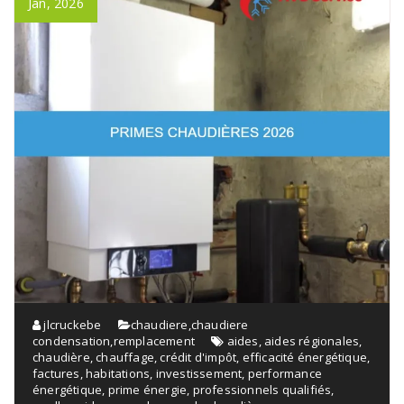
Jan, 2026
jlcruckebe
chaudiere
,
chaudiere
condensation
,
remplacement
aides
,
aides régionales
,
chaudière
,
chauffage
,
crédit d'impôt
,
efficacité énergétique
,
factures
,
habitations
,
investissement
,
performance
énergétique
,
prime énergie
,
professionnels qualifiés
,