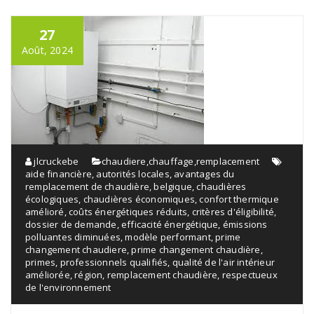
27
Août, 2024
jlcruckebe
chaudiere
,
chauffage
,
remplacement
aide financière
,
autorités locales
,
avantages du
remplacement de chaudière
,
belgique
,
chaudières
écologiques
,
chaudières économiques
,
confort thermique
amélioré
,
coûts énergétiques réduits
,
critères d'éligibilité
,
dossier de demande
,
efficacité énergétique
,
émissions
polluantes diminuées
,
modèle performant
,
prime
changement chaudiere
,
prime changement chaudière
,
primes
,
professionnels qualifiés
,
qualité de l'air intérieur
améliorée
,
région
,
remplacement chaudière
,
respectueux
de l'environnement