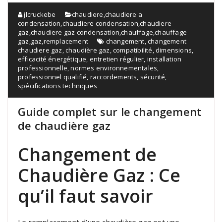
jlcruckebe
chaudiere
,
chaudiere a
condensation
,
chaudiere condensation
,
chaudiere
gaz
,
chaudiere gaz condensation
,
chauffage
,
chauffage
gaz
,
gaz
,
remplacement
changement
,
changement
chaudiere gaz
,
chaudière gaz
,
compatibilité
,
dimensions
,
efficacité énergétique
,
entretien régulier
,
installation
professionnelle
,
normes environnementales
,
professionnel qualifié
,
raccordements
,
sécurité
,
spécifications techniques
Guide complet sur le changement
de chaudière gaz
Changement de
Chaudière Gaz : Ce
qu’il faut savoir