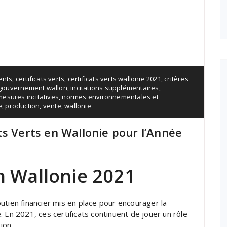
ents
,
certificats verts
,
certificats verts wallonie 2021
,
critères
gouvernement wallon
,
incitations supplémentaires
,
mesures incitatives
,
normes environnementales et
e
,
production
,
vente
,
wallonie
ts Verts en Wallonie pour l’Année
en Wallonie 2021
utien financier mis en place pour encourager la
 En 2021, ces certificats continuent de jouer un rôle
ion.