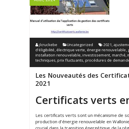
jlcruckebe
Uncategorized
2021
,
ajustem
d'éligibilité
,
électrique verte
,
énergie renouvelable
,
installation renouvelable
,
investissement
,
marché
,
techniques
,
prix fluctuants
,
procédures de demand
Les Nouveautés des Certifica
2021
Certificats verts 
Les certificats verts sont un mécanisme de so
production d’énergie renouvelable en Wallonie.
crucial dans la transition énergétique de la rég