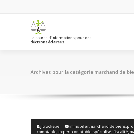
Aller
au
contenu
La source d'informations pour des
décisions éclairées
Archives pour la catégorie marchand de bi
jlcruckebe
immobilier
,
marchand de biens
,
pro
comptable
,
expert-comptable spécialisé
,
fiscalité
,
m