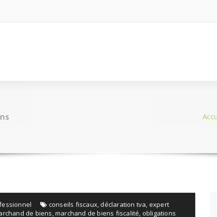
ens
Accu
fessionnel
conseils fiscaux
,
déclaration tva
,
expert
archand de biens
,
marchand de biens fiscalité
,
obligations