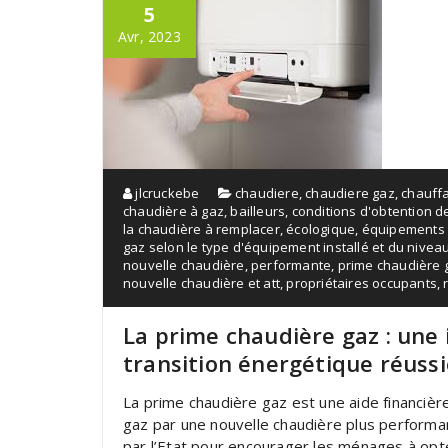
5
Avr, 2023
jlcruckebe
chaudiere
,
chaudiere gaz
,
chauff
chaudière à gaz
,
bailleurs
,
conditions d'obtention d
la chaudière à remplacer
,
écologique
,
équipements 
gaz selon le type d'équipement installé et du niv
nouvelle chaudière
,
performante
,
prime chaudière 
nouvelle chaudière et att
,
propriétaires occupants
,
La prime chaudière gaz : une 
transition énergétique réussi
La prime chaudière gaz est une aide financiè
gaz par une nouvelle chaudière plus performa
par l’Etat pour encourager les ménages à op