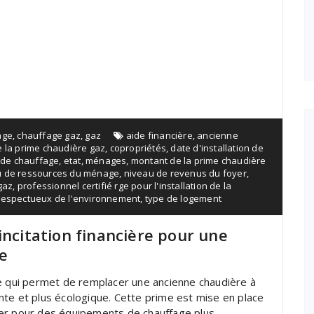
age
,
chauffage gaz
,
gaz
aide financière
,
ancienne
e la prime chaudière gaz
,
copropriétés
,
date d'installation de
de chauffage
,
etat
,
ménages
,
montant de la prime chaudière
eau de ressources du ménage
,
niveau de revenus du foyer
,
gaz
,
professionnel certifié rge pour l'installation de la
respectueux de l'environnement
,
type de logement
incitation financière pour une
e
re qui permet de remplacer une ancienne chaudière à
nte et plus écologique. Cette prime est mise en place
ter pour des équipements de chauffage plus