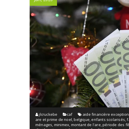
jlcruckebe
caf
aide financière exception
are et prime de noel
,
belgique
,
enfants scolarisés
,
f
ménages
,
minimex
,
montant de l'are
,
période des f