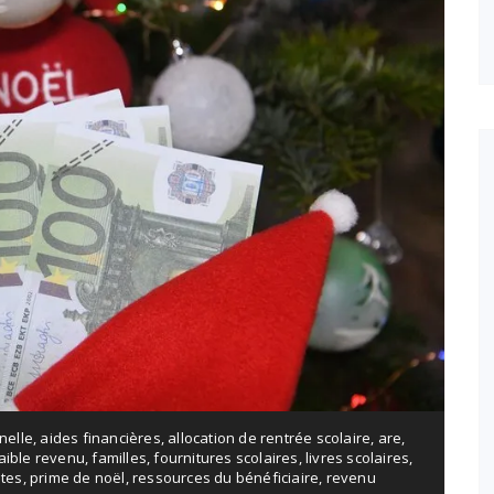
nelle
,
aides financières
,
allocation de rentrée scolaire
,
are
,
aible revenu
,
familles
,
fournitures scolaires
,
livres scolaires
,
êtes
,
prime de noël
,
ressources du bénéficiaire
,
revenu