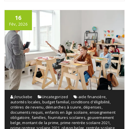
16
Fév, 2026
jlcruckebe
Uncategorized
aide financière
,
autorités locales
,
budget familial
,
conditions d'éligibilité
,
critères de revenu
,
démarches à suivre
,
dépenses
,
documents requis
,
enfants en âge scolaire
,
enseignement
obligatoire
,
familles
,
fournitures scolaires
,
gouvernement
belge
,
montant de la prime
,
prime rentrée scolaire 2021
,
prime rentree scolaire 2021
,
région belge
,
rentrée scolaire
,