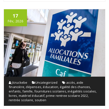
17
Fév, 2026
jlcruckebe
Uncategorized
accès
,
aide
financière
,
dépenses
,
éducation
,
égalité des chances
,
enfants
,
famille
,
fournitures scolaires
,
inégalités sociales
,
livres
,
matériel éducatif
,
prime rentree scolaire 2022
,
rentrée scolaire
,
soutien