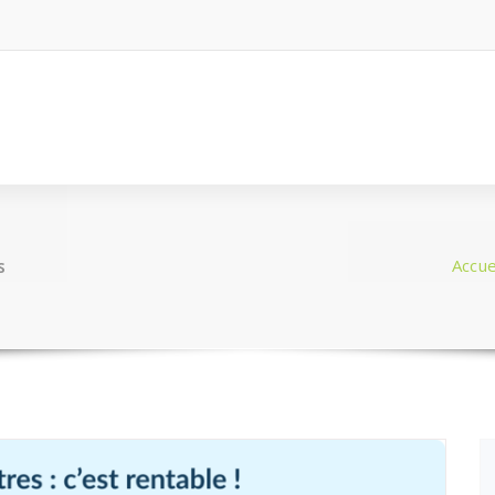
s
Accue