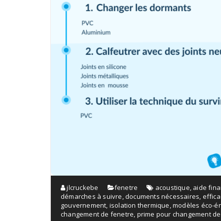
jlcruckebe
fenetre
acoustique
,
aide fin
démarches à suivre
,
documents nécessaires
,
effic
gouvernement
,
isolation thermique
,
modèles éco-é
changement de fenetre
,
prime pour changement de