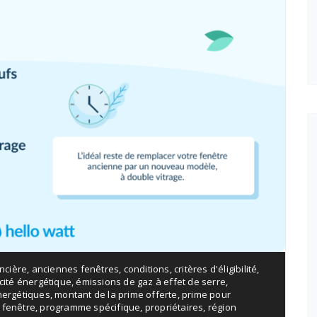
ancière
,
anciennes fenêtres
,
conditions
,
critères d'éligibilité
,
acité énergétique
,
émissions de gaz à effet de serre
,
nergétiques
,
montant de la prime offerte
,
prime pour
 fenêtre
,
programme spécifique
,
propriétaires
,
région