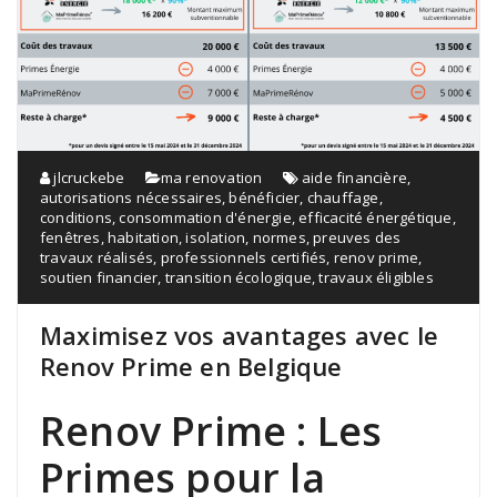
jlcruckebe
ma renovation
aide financière
,
autorisations nécessaires
,
bénéficier
,
chauffage
,
conditions
,
consommation d'énergie
,
efficacité énergétique
,
fenêtres
,
habitation
,
isolation
,
normes
,
preuves des
travaux réalisés
,
professionnels certifiés
,
renov prime
,
soutien financier
,
transition écologique
,
travaux éligibles
Maximisez vos avantages avec le
Renov Prime en Belgique
Renov Prime : Les
Primes pour la