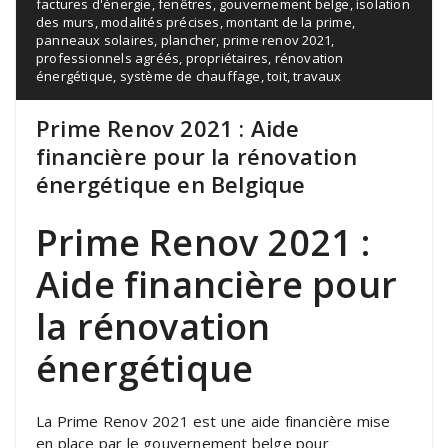
factures d'énergie
,
fenêtres
,
gouvernement belge
,
isolation
des murs
,
modalités précises
,
montant de la prime
,
panneaux solaires
,
plancher
,
prime renov 2021
,
professionnels agréés
,
propriétaires
,
rénovation
énergétique
,
système de chauffage
,
toit
,
travaux
Prime Renov 2021 : Aide
financière pour la rénovation
énergétique en Belgique
Prime Renov 2021 :
Aide financière pour
la rénovation
énergétique
La Prime Renov 2021 est une aide financière mise
en place par le gouvernement belge pour