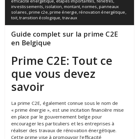
efficacité énergétique
,
étapes importantes
,
fenêtres
,
investissements
,
isolation
,
montant
,
normes
,
panneaux
solaires
,
prime c2e
,
prime énergie
,
rénovation énergétique
,
toit
,
transition écologique
,
travaux
Guide complet sur la prime C2E
en Belgique
Prime C2E: Tout ce
que vous devez
savoir
La prime C2E, également connue sous le nom de
« prime énergie », est une incitation financière mise
en place par le gouvernement belge pour
encourager les particuliers et les entreprises à
réaliser des travaux de rénovation énergétique.
Cette prime vise à promouvoir l’efficacité