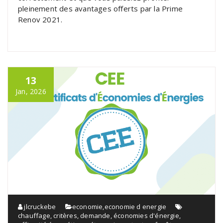
pleinement des avantages offerts par la Prime
Renov 2021.
13
Jan, 2026
jlcruckebe
economie
,
economie d energie
chauffage
,
critères
,
demande
,
économies d'énergie
,