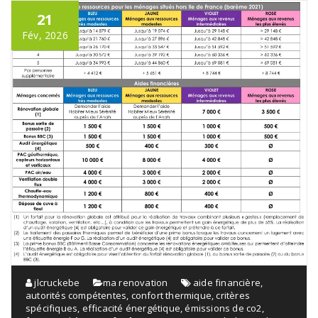
21
Fév, 2026
jlcruckebe
ma renovation
aide financière
,
autorités compétentes
,
confort thermique
,
critères
spécifiques
,
efficacité énergétique
,
émissions de co2
,