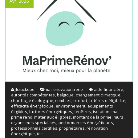
Avr, 2026
jlcruckebe
ma renovation
,
reno
aide financière
,
autorités compétentes
,
belgique
,
changement climatique
,
chauffage écologique
,
combles
,
confort
,
critères d'éligibilité
,
efficacité énergétique
,
environnement
,
équipements
éligibles
,
factures énergétiques
,
fenêtres
,
isolation
,
ma
prime reno
,
matériaux éligibles
,
montant de la prime
,
murs
,
organismes spécialisés
,
performances énergétiques
,
professionnels certifiés
,
propriétaires
,
rénovation
énergétique
,
toit