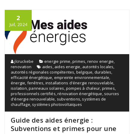
2
Juil, 2024
jlcruckebe
energie prime
,
primes
,
renov energie
,
renovation
aides
,
aides energie
,
autorités locales
,
autorités régionales compétentes
,
belgique
,
durables
,
efficacité énergétique
,
empreinte environnementale
,
énergie
,
fenêtres
,
installations d'énergie renouvelable
,
isolation
,
panneaux solaires
,
pompes à chaleur
,
primes
,
professionnels certifiés
,
rénovation énergétique
,
sources
d'énergie renouvelable
,
subventions
,
systèmes de
chauffage
,
systèmes photovoltaïques
Guide des aides énergie :
Subventions et primes pour une