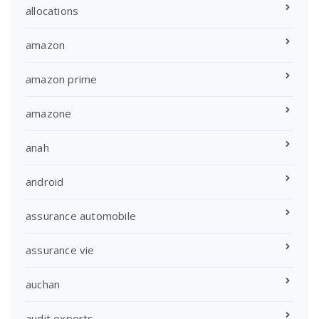
allocations
amazon
amazon prime
amazone
anah
android
assurance automobile
assurance vie
auchan
audit experts