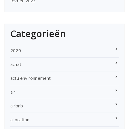
février 2023
Categorieën
2020
achat
actu environnement
air
airbnb
allocation