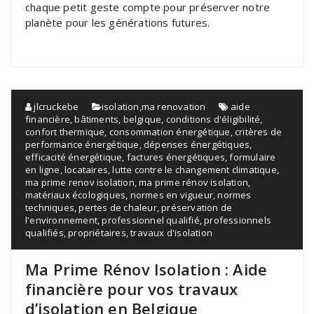
chaque petit geste compte pour préserver notre
planète pour les générations futures.
jlcruckebe
isolation
,
ma renovation
aide
financière
,
bâtiments
,
belgique
,
conditions d'éligibilité
,
confort thermique
,
consommation énergétique
,
critères de
performance énergétique
,
dépenses énergétiques
,
efficacité énergétique
,
factures énergétiques
,
formulaire
en ligne
,
locataires
,
lutte contre le changement climatique
,
ma prime renov isolation
,
ma prime rénov isolation
,
matériaux écologiques
,
normes en vigueur
,
normes
techniques
,
pertes de chaleur
,
préservation de
l'environnement
,
professionnel qualifié
,
professionnels
qualifiés
,
propriétaires
,
travaux d'isolation
Ma Prime Rénov Isolation : Aide
financière pour vos travaux
d’isolation en Belgique