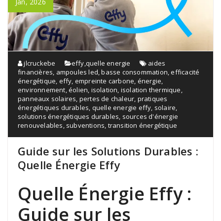
Jan, 2026
jlcruckebe
effy
,
quelle energie
aides
financières
,
ampoules led
,
basse consommation
,
efficacité
énergétique
,
effy
,
empreinte carbone
,
énergie
,
environnement
,
éolien
,
isolation
,
isolation thermique
,
panneaux solaires
,
pertes de chaleur
,
pratiques
énergétiques durables
,
quelle energie effy
,
solaire
,
solutions énergétiques durables
,
sources d'énergie
renouvelables
,
subventions
,
transition énergétique
Guide sur les Solutions Durables :
Quelle Énergie Effy
Quelle Énergie Effy :
Guide sur les