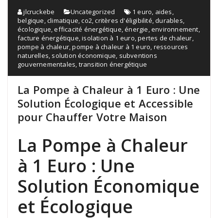
jlcruckebe
Uncategorized
1 euro
,
aides
,
belgique
,
climatique
,
co2
,
critères d'éligibilité
,
durables
,
écologique
,
efficacité énergétique
,
énergie
,
environnement
,
facture énergétique
,
isolation à 1 euro
,
pertes de chaleur
,
pompe à chaleur
,
pompe à chaleur à 1 euro
,
ressources
naturelles
,
solution économique
,
subventions
gouvernementales
,
transition énergétique
La Pompe à Chaleur à 1 Euro : Une
Solution Écologique et Accessible
pour Chauffer Votre Maison
La Pompe à Chaleur
à 1 Euro : Une
Solution Économique
et Écologique